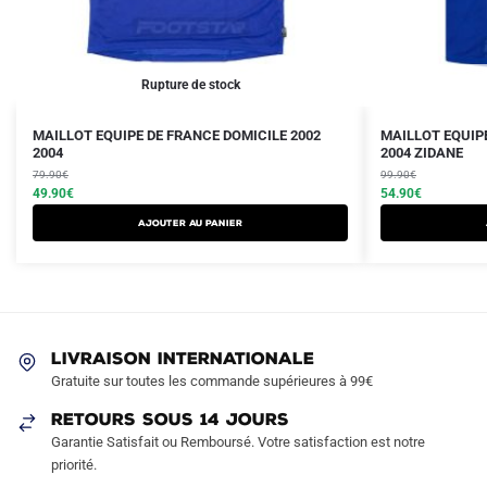
Rupture de stock
Le
Le
Le
Le
Ce
Ce
MAILLOT EQUIPE DE FRANCE DOMICILE 2002
MAILLOT EQUIPE
prix
prix
2004
prix
prix
2004 ZIDANE
produit
produit
initial
actuel
initial
actuel
79.90
€
99.90
€
a
a
était :
est :
49.90
€
était :
est :
54.90
€
plusieurs
plusieurs
79.90€.
49.90€.
99.90€.
54.90€.
AJOUTER AU PANIER
variations.
variations.
Les
Les
options
options
peuvent
peuvent
être
être
LIVRAISON INTERNATIONALE
choisies
choisies
Gratuite sur toutes les commande supérieures à 99€
sur
sur
RETOURS SOUS 14 JOURS
la
la
Garantie Satisfait ou Remboursé. Votre satisfaction est notre
page
page
priorité.
du
du