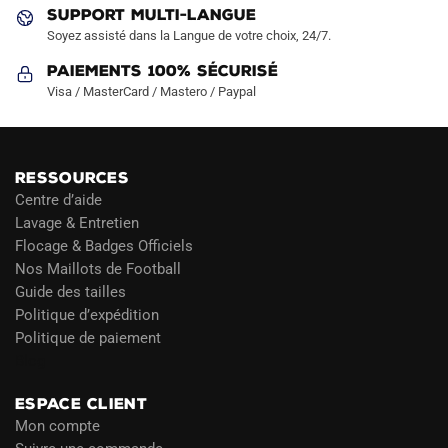
produit
produit
SUPPORT MULTI-LANGUE
Soyez assisté dans la Langue de votre choix, 24/7.
Paiements 100% Sécurisé
Visa / MasterCard / Mastero / Paypal
RESSOURCES
Centre d’aide
Lavage & Entretien
Flocage & Badges Officiels
Nos Maillots de Football
Guide des tailles
Politique d’expédition
Politique de paiement
Blog
ESPACE CLIENT
Mon compte