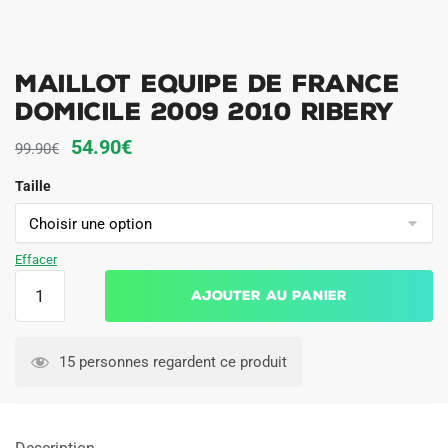
Maillot Equipe de France
Domicile 2009 2010 Ribery
Le
Le
54.90
€
99.90
€
prix
prix
Taille
initial
actuel
était :
est :
99.90€.
54.90€.
Effacer
quantité
Ajouter au panier
de
Maillot
Equipe
15 personnes regardent ce produit
de
France
Domicile