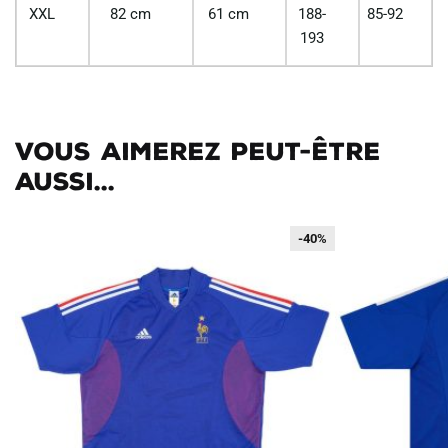
XXL
82 cm
61 cm
188-
85-92
193
Vous aimerez peut-être
aussi...
-40%
-40%