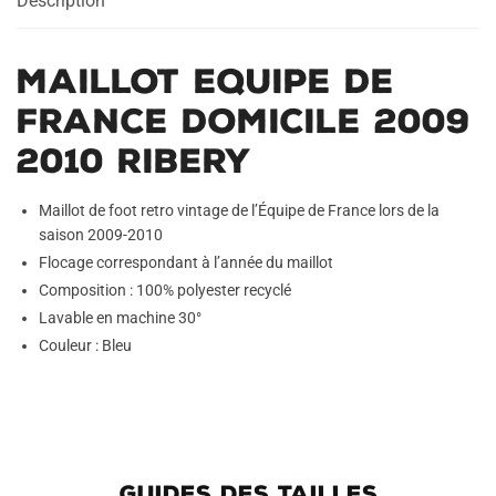
Description
2009
2010
Ribery
Maillot Equipe de
France Domicile 2009
2010 Ribery
Maillot de foot retro vintage de l’Équipe de France lors de la
saison 2009-2010
Flocage correspondant à l’année du maillot
Composition : 100% polyester recyclé
Lavable en machine 30°
Couleur : Bleu
GUIDES DES TAILLES