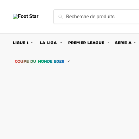
Skip
Skip
to
to
Recherche
Recherche
navigation
content
pour :
LIGUE 1
LA LIGA
PREMIER LEAGUE
SERIE A
COUPE DU MONDE 2026