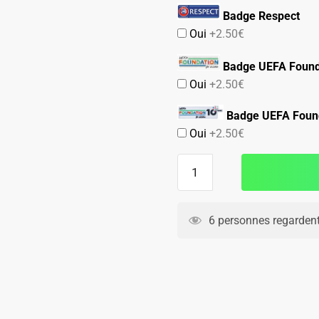
Badge Respect
Oui
+2.50€
Badge UEFA Found
Oui
+2.50€
Badge UEFA Found
Oui
+2.50€
quantité
de
Maillot
Equipe
6 personnes regardent
de
France
Centenaire
Manches
Longues