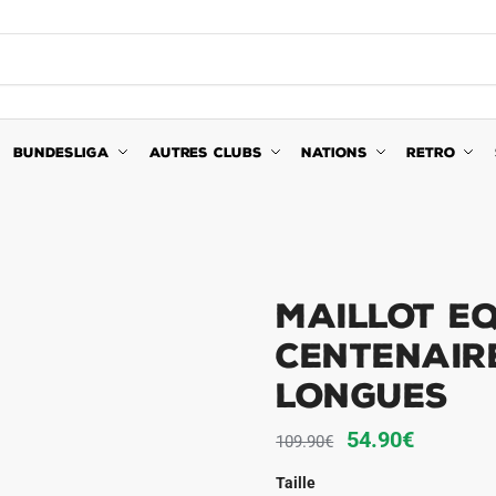
BUNDESLIGA
AUTRES CLUBS
NATIONS
RETRO
Maillot E
Centenair
Longues
Le
Le
54.90
€
109.90
€
prix
prix
Taille