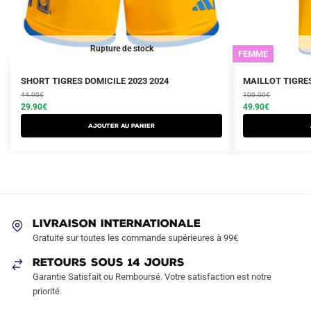
Rupture de stock
FEMME
Le
Le
Le
Le
Ce
Ce
SHORT TIGRES DOMICILE 2023 2024
MAILLOT TIGRES
prix
prix
prix
prix
produit
44.90
€
produit
100.00
€
initial
actuel
initial
actuel
29.90
€
49.90
€
a
a
était :
est :
était :
est :
AJOUTER AU PANIER
plusieurs
plusieurs
44.90€.
29.90€.
100.00€.
49.90€.
variations.
variations.
Les
Les
options
options
peuvent
peuvent
être
être
LIVRAISON INTERNATIONALE
choisies
choisies
Gratuite sur toutes les commande supérieures à 99€
sur
sur
RETOURS SOUS 14 JOURS
la
la
Garantie Satisfait ou Remboursé. Votre satisfaction est notre
page
page
priorité.
du
du