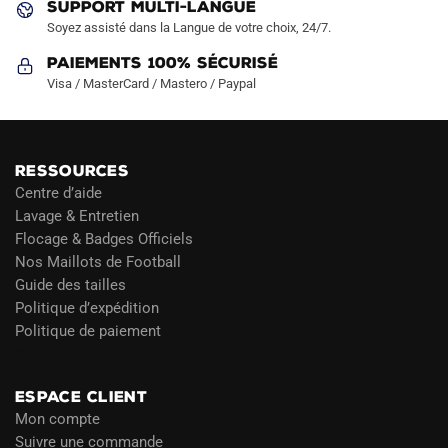
produit
produit
SUPPORT MULTI-LANGUE
Soyez assisté dans la Langue de votre choix, 24/7.
Paiements 100% Sécurisé
Visa / MasterCard / Mastero / Paypal
RESSOURCES
Centre d’aide
Lavage & Entretien
Flocage & Badges Officiels
Nos Maillots de Football
Guide des tailles
Politique d’expédition
Politique de paiement
Blog
ESPACE CLIENT
Mon compte
Suivre une commande