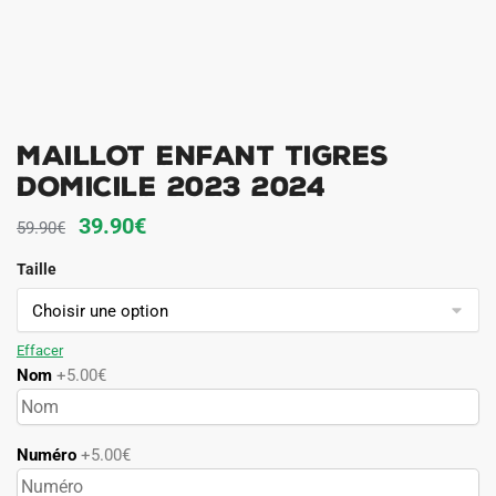
MAILLOT ENFANT TIGRES
DOMICILE 2023 2024
Le
Le
39.90
€
59.90
€
prix
prix
Taille
initial
actuel
était :
est :
59.90€.
39.90€.
Effacer
Nom
+5.00€
Numéro
+5.00€