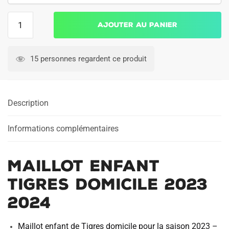
quantité
Ajouter au panier
de
MAILLOT
ENFANT
15 personnes regardent ce produit
TIGRES
DOMICILE
2023
Description
2024
Informations complémentaires
MAILLOT ENFANT
TIGRES DOMICILE 2023
2024
Maillot enfant de Tigres domicile pour la saison 2023 –