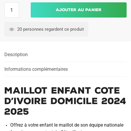
quantité
Ajouter au panier
de
Maillot
Enfant
20 personnes regardent ce produit
Cote
d'Ivoire
Domicile
Description
2024
2025
Informations complémentaires
Maillot Enfant Cote
d’Ivoire Domicile 2024
2025
Offrez à votre enfant le maillot de son équipe nationale