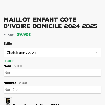
Maillot Enfant Cote
d’Ivoire Domicile 2024 2025
Le
Le
39.90
€
69.90
€
prix
prix
Taille
initial
actuel
était :
est :
69.90€.
39.90€.
Effacer
Nom
+5.00€
Numéro
+5.00€