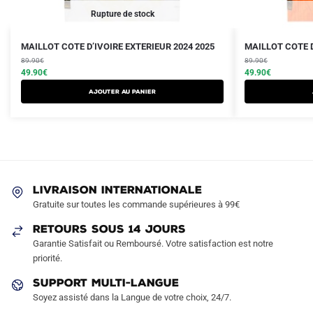
Rupture de stock
Le
Le
Le
Le
Ce
Ce
MAILLOT COTE D’IVOIRE EXTERIEUR 2024 2025
MAILLOT COTE D
prix
prix
prix
prix
produit
89.90
€
produit
89.90
€
initial
actuel
initial
actuel
49.90
€
49.90
€
a
a
était :
est :
était :
est :
AJOUTER AU PANIER
plusieurs
plusieurs
89.90€.
49.90€.
89.90€.
49.90€.
variations.
variations.
Les
Les
options
options
peuvent
peuvent
être
être
LIVRAISON INTERNATIONALE
choisies
choisies
Gratuite sur toutes les commande supérieures à 99€
sur
sur
RETOURS SOUS 14 JOURS
la
la
Garantie Satisfait ou Remboursé. Votre satisfaction est notre
page
page
priorité.
du
du
produit
produit
SUPPORT MULTI-LANGUE
Soyez assisté dans la Langue de votre choix, 24/7.