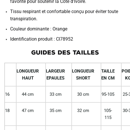
favorite pour soutenir la Côte d’Ivoire.
Tissu respirant et confortable conçu pour éviter toute
transpiration.
Couleur dominante : Orange
Identification produit : CI78952
GUIDES DES TAILLES
LONGUEUR
LARGEUR
LONGUEUR
TAILLE
POI
HAUT
EPAULES
SHORT
EN CM
K
16
44 cm
33 cm
30 cm
95-105
25-
18
47 cm
35 cm
32 cm
105-
30-
115