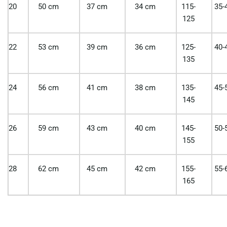
20
50 cm
37 cm
34 cm
115-
35-
125
22
53 cm
39 cm
36 cm
125-
40-
135
24
56 cm
41 cm
38 cm
135-
45-
145
26
59 cm
43 cm
40 cm
145-
50-
155
28
62 cm
45 cm
42 cm
155-
55-
165