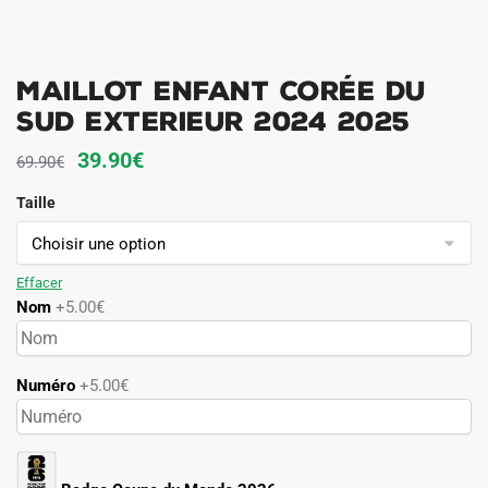
Maillot Enfant Corée du
sud Exterieur 2024 2025
Le
Le
39.90
€
69.90
€
prix
prix
Taille
initial
actuel
était :
est :
69.90€.
39.90€.
Effacer
Nom
+5.00€
Numéro
+5.00€