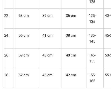
125
22
53 cm
39 cm
36 cm
125-
40-
135
24
56 cm
41 cm
38 cm
135-
45-
145
26
59 cm
43 cm
40 cm
145-
50-
155
28
62 cm
45 cm
42 cm
155-
55-
165