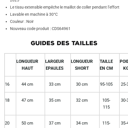
2025
Le tissu extensible empêche le maillot de coller pendant l’effort
Lavable en machine à 30°C
Couleur : Noir
Nouveau code produit : CDS64961
GUIDES DES TAILLES
LONGUEUR
LARGEUR
LONGUEUR
TAILLE
POI
HAUT
EPAULES
SHORT
EN CM
K
16
44 cm
33 cm
30 cm
95-105
25-
18
47 cm
35 cm
32 cm
105-
30-
115
20
50 cm
37 cm
34 cm
115-
35-