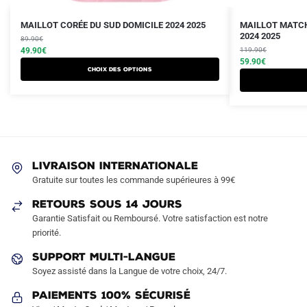
Le
Le
Le
Le
Ce
Ce
MAILLOT CORÉE DU SUD DOMICILE 2024 2025
MAILLOT MATCH
prix
prix
prix
prix
2024 2025
produit
89.90
€
produit
initial
actuel
initial
actuel
49.90
€
119.90
€
a
a
était :
est :
était :
est :
59.90
€
Choix des options
plusieurs
plusieurs
89.90€.
49.90€.
119.90€.
59.90€.
variations.
variations.
Les
Les
options
options
peuvent
peuvent
être
être
LIVRAISON INTERNATIONALE
choisies
choisies
Gratuite sur toutes les commande supérieures à 99€
sur
sur
RETOURS SOUS 14 JOURS
la
la
Garantie Satisfait ou Remboursé. Votre satisfaction est notre
page
page
priorité.
du
du
produit
produit
SUPPORT MULTI-LANGUE
Soyez assisté dans la Langue de votre choix, 24/7.
Paiements 100% Sécurisé