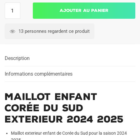
quantité
Ajouter au panier
de
Maillot
Enfant
13 personnes regardent ce produit
Corée
du
sud
Description
Exterieur
2024
2025
Informations complémentaires
Maillot Enfant
Corée du sud
Exterieur 2024 2025
Maillot exterieur enfant de Corée du Sud pour la saison 2024