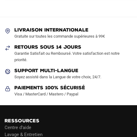
Les
Les
options
options
peuvent
peuvent
être
être
LIVRAISON INTERNATIONALE
choisies
choisies
Gratuite sur toutes les commande supérieures à 99€
sur
sur
RETOURS SOUS 14 JOURS
la
la
Garantie Satisfait ou Remboursé. Votre satisfaction est notre
page
page
priorité.
du
du
produit
produit
SUPPORT MULTI-LANGUE
Soyez assisté dans la Langue de votre choix, 24/7.
Paiements 100% Sécurisé
Visa / MasterCard / Mastero / Paypal
RESSOURCES
Centre d’aide
Lavage & Entretien