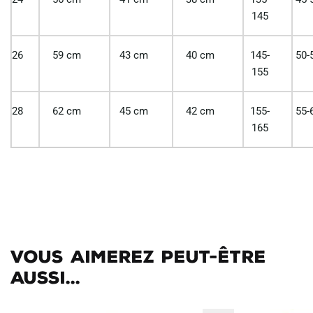
145
26
59 cm
43 cm
40 cm
145-
50-
155
28
62 cm
45 cm
42 cm
155-
55-
165
Vous aimerez peut-être
aussi...