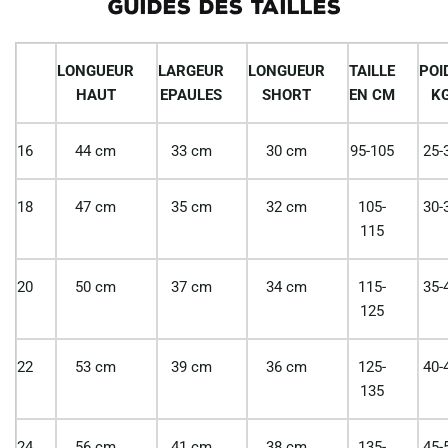
GUIDES DES TAILLES
LONGUEUR
LARGEUR
LONGUEUR
TAILLE
POI
HAUT
EPAULES
SHORT
EN CM
K
16
44 cm
33 cm
30 cm
95-105
25-
18
47 cm
35 cm
32 cm
105-
30-
115
20
50 cm
37 cm
34 cm
115-
35-
125
22
53 cm
39 cm
36 cm
125-
40-
135
24
56 cm
41 cm
38 cm
135-
45-