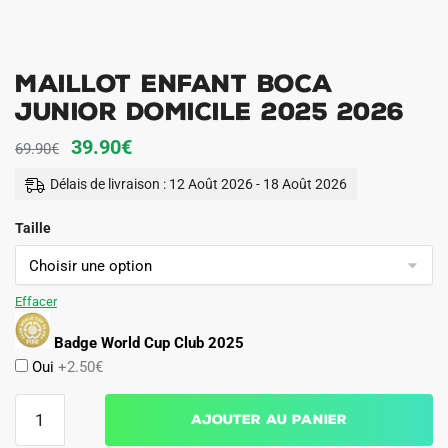
Maillot Enfant Boca
Junior Domicile 2025 2026
Le
Le
39.90
€
69.90
€
prix
prix
Délais de livraison : 12 Août 2026 - 18 Août 2026
initial
actuel
Taille
était :
est :
69.90€.
39.90€.
Effacer
Badge World Cup Club 2025
Oui
+2.50€
quantité
Ajouter au panier
de