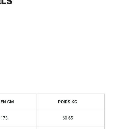
els
 EN CM
POIDS KG
-173
60-65