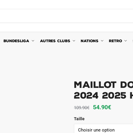
BUNDESLIGA
AUTRES CLUBS
NATIONS
RETRO
Maillot D
2024 2025
Le
Le
54.90
€
109.90
€
prix
prix
Taille
initial
actuel
était :
est :