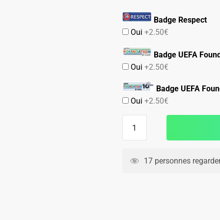
Badge Respect
Oui
+2.50€
Badge UEFA Found
Oui
+2.50€
Badge UEFA Found
Oui
+2.50€
quantité
de
Maillot
Dortmund
17 personnes regarden
Domicile
2024
2025
Hummels