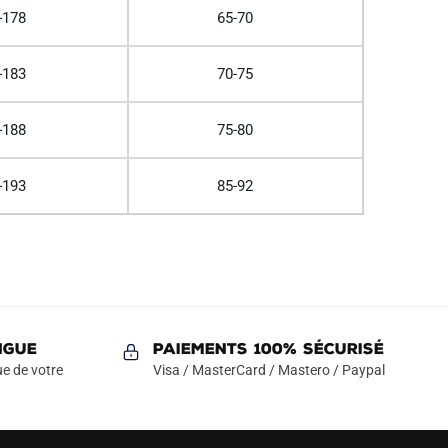
-178
65-70
-183
70-75
-188
75-80
-193
85-92
NGUE
Paiements 100% Sécurisé
e de votre
Visa / MasterCard / Mastero / Paypal