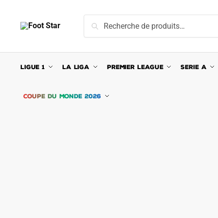
Skip
Skip
to
to
Recherche
Recherche
navigation
content
pour :
LIGUE 1
LA LIGA
PREMIER LEAGUE
SERIE A
COUPE DU MONDE 2026