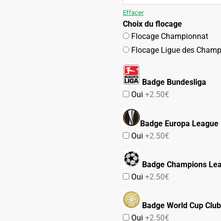
109.90€.
54.90€.
Effacer
Choix du flocage
Flocage Championnat
Flocage Ligue des Champ
Badge Bundesliga
Oui
+2.50€
Badge Europa League
Oui
+2.50€
Badge Champions Le
Oui
+2.50€
Badge World Cup Club
Oui
+2.50€