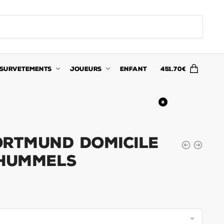
SURVETEMENTS
JOUEURS
ENFANT
451.70
€
8
ortmund Domicile
 Hummels