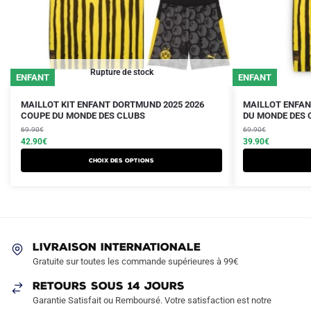
Rupture de stock
ENFANT
ENFANT
Le
Le
Le
Le
Ce
Ce
MAILLOT KIT ENFANT DORTMUND 2025 2026
MAILLOT ENFAN
prix
prix
COUPE DU MONDE DES CLUBS
prix
prix
DU MONDE DES 
produit
produit
initial
actuel
initial
actuel
69.90
€
69.90
€
a
a
était :
est :
42.90
€
était :
est :
39.90
€
plusieurs
plusieurs
69.90€.
42.90€.
69.90€.
39.90€.
Choix des options
variations.
variations.
Les
Les
options
options
peuvent
peuvent
être
être
LIVRAISON INTERNATIONALE
choisies
choisies
Gratuite sur toutes les commande supérieures à 99€
sur
sur
RETOURS SOUS 14 JOURS
la
la
Garantie Satisfait ou Remboursé. Votre satisfaction est notre
page
page