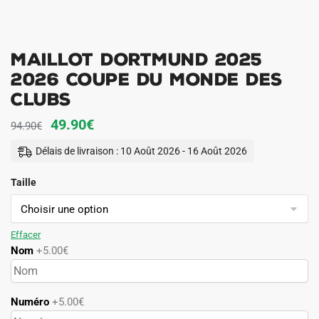
Maillot Dortmund 2025
2026 Coupe du Monde des
Clubs
Le
Le
49.90
€
94.90
€
prix
prix
Délais de livraison : 10 Août 2026 - 16 Août 2026
initial
actuel
Taille
était :
est :
94.90€.
49.90€.
Effacer
Nom
+5.00€
Numéro
+5.00€