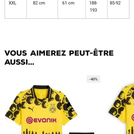
XXL
82 cm
61 cm
188-
85-92
193
Vous aimerez peut-être
aussi...
-40%