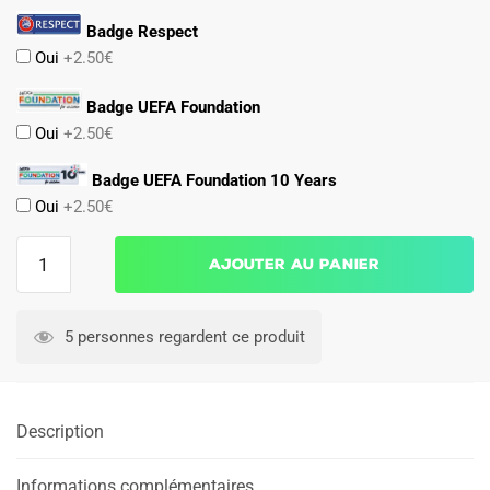
Badge Respect
Oui
+2.50€
Badge UEFA Foundation
Oui
+2.50€
Badge UEFA Foundation 10 Years
Oui
+2.50€
quantité
Ajouter au panier
de
Maillot
Dortmund
5 personnes regardent ce produit
2025
2026
Coupe
Description
du
Monde
des
Informations complémentaires