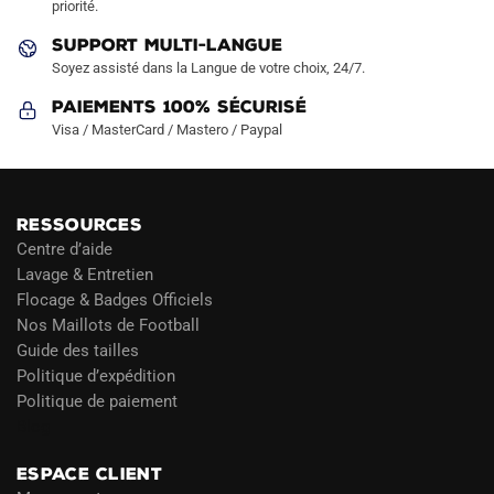
priorité.
du
du
produit
produit
SUPPORT MULTI-LANGUE
Soyez assisté dans la Langue de votre choix, 24/7.
Paiements 100% Sécurisé
Visa / MasterCard / Mastero / Paypal
RESSOURCES
Centre d’aide
Lavage & Entretien
Flocage & Badges Officiels
Nos Maillots de Football
Guide des tailles
Politique d’expédition
Politique de paiement
Blog
ESPACE CLIENT