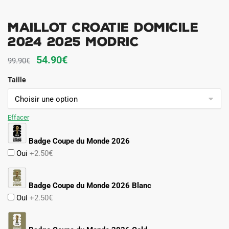
Maillot Croatie Domicile
2024 2025 Modric
Le
Le
54.90
€
99.90
€
prix
prix
Taille
initial
actuel
était :
est :
99.90€.
54.90€.
Effacer
Badge Coupe du Monde 2026
Oui
+2.50€
Badge Coupe du Monde 2026 Blanc
Oui
+2.50€