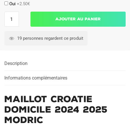
Oui
+2.50€
quantité
Ajouter au panier
de
Maillot
Croatie
19 personnes regardent ce produit
Domicile
2024
2025
Description
Modric
Informations complémentaires
Maillot Croatie
Domicile 2024 2025
Modric