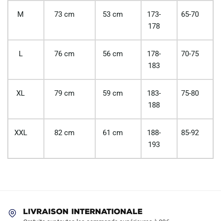
M
73 cm
53 cm
173-
65-70
178
L
76 cm
56 cm
178-
70-75
183
XL
79 cm
59 cm
183-
75-80
188
XXL
82 cm
61 cm
188-
85-92
193
LIVRAISON INTERNATIONALE