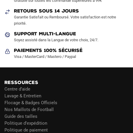
Gratuite sur toutes les commande supérieures à 99€
RETOURS SOUS 14 JOURS
Garantie Satisfait ou Remboursé. Votre satisfaction est notre
priorité.
SUPPORT MULTI-LANGUE
Soyez assisté dans la Langue de votre choix, 24/7.
Paiements 100% Sécurisé
Visa / MasterCard / Mastero / Paypal
RESSOURCES
Centre d’aide
Lavage & Entretien
Flocage & Badges Officiels
Nos Maillots de Football
Guide des tailles
Politique d’expédition
Politique de paiement