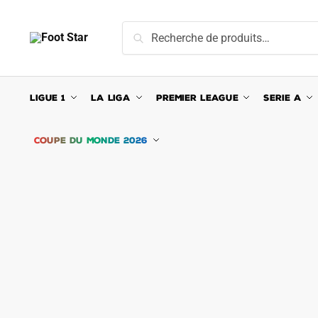
Skip
Skip
to
to
Recherche
Recherche
navigation
content
pour :
LIGUE 1
LA LIGA
PREMIER LEAGUE
SERIE A
COUPE DU MONDE 2026