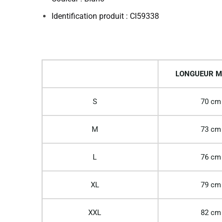
Identification produit : CI59338
LONGUEUR M
S
70 cm
M
73 cm
L
76 cm
XL
79 cm
XXL
82 cm