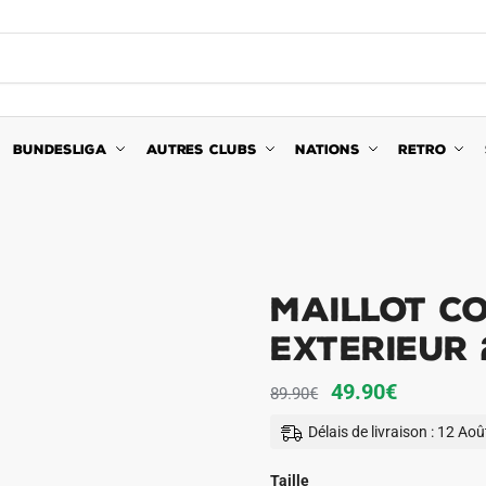
BUNDESLIGA
AUTRES CLUBS
NATIONS
RETRO
Maillot Co
Exterieur 
Le
Le
49.90
€
89.90
€
prix
prix
Délais de livraison : 12 Ao
initial
actuel
était :
est :
Taille