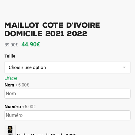
MAILLOT COTE D’IVOIRE
DOMICILE 2021 2022
Le
Le
44.90
€
89.90
€
prix
prix
Taille
initial
actuel
était :
est :
89.90€.
44.90€.
Effacer
Nom
+5.00€
Numéro
+5.00€