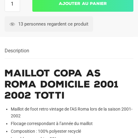
Ajouter au panier
de
Maillot
Copa
13 personnes regardent ce produit
AS
Roma
Domicile
Description
2001
2002
Totti
Maillot Copa AS
Roma Domicile 2001
2002 Totti
Maillot de foot retro vintage de l’AS Roma lors de la saison 2001-
2002
Flocage correspondant à l’année du maillot
Composition : 100% polyester recyclé