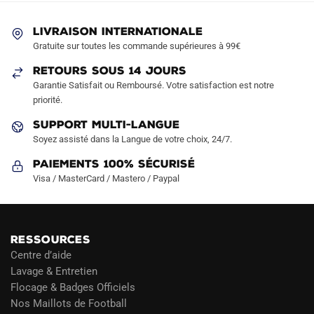
peuvent
peuvent
être
être
LIVRAISON INTERNATIONALE
choisies
choisies
Gratuite sur toutes les commande supérieures à 99€
sur
sur
RETOURS SOUS 14 JOURS
la
la
Garantie Satisfait ou Remboursé. Votre satisfaction est notre
page
page
priorité.
du
du
produit
produit
SUPPORT MULTI-LANGUE
Soyez assisté dans la Langue de votre choix, 24/7.
Paiements 100% Sécurisé
Visa / MasterCard / Mastero / Paypal
RESSOURCES
Centre d’aide
Lavage & Entretien
Flocage & Badges Officiels
Nos Maillots de Football