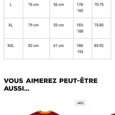
L
76 cm
56 cm
178-
70-75
183
XL
79 cm
59 cm
183-
75-80
188
XXL
82 cm
61 cm
188-
85-92
193
Vous aimerez peut-être
aussi...
-40%