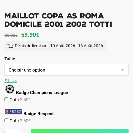
Maillot Copa AS Roma
Domicile 2001 2002 Totti
Le
Le
59.90
€
89.90
€
prix
prix
Délais de livraison : 10 Août 2026 - 16 Août 2026
initial
actuel
Taille
était :
est :
89.90€.
59.90€.
Effacer
Badge Champions League
Oui
+2.50€
Badge Respect
Oui
+2.50€
quantité