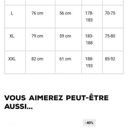
L
76 cm
56 cm
178-
70-75
183
XL
79 cm
59 cm
183-
75-80
188
XXL
82 cm
61 cm
188-
85-92
193
Vous aimerez peut-être
aussi...
-40%
-40%