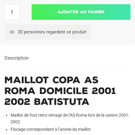
quantité
Ajouter au panier
de
Maillot
Copa
20 personnes regardent ce produit
AS
Roma
Domicile
Description
2001
2002
Batistuta
Maillot Copa AS
Roma Domicile 2001
2002 Batistuta
Maillot de foot retro vintage de l’AS Roma lors de la saison 2001-
2002
Flocage correspondant à l’année du maillot