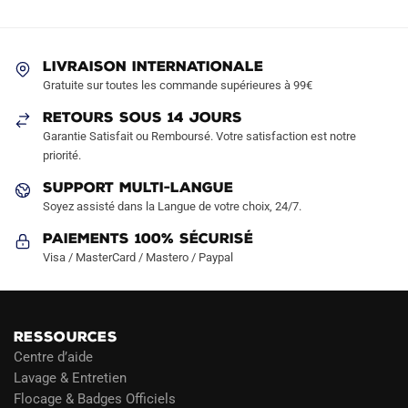
options
options
peuvent
peuvent
être
être
LIVRAISON INTERNATIONALE
choisies
choisies
Gratuite sur toutes les commande supérieures à 99€
sur
sur
RETOURS SOUS 14 JOURS
la
la
Garantie Satisfait ou Remboursé. Votre satisfaction est notre
page
page
priorité.
du
du
produit
produit
SUPPORT MULTI-LANGUE
Soyez assisté dans la Langue de votre choix, 24/7.
Paiements 100% Sécurisé
Visa / MasterCard / Mastero / Paypal
RESSOURCES
Centre d’aide
Lavage & Entretien
Flocage & Badges Officiels