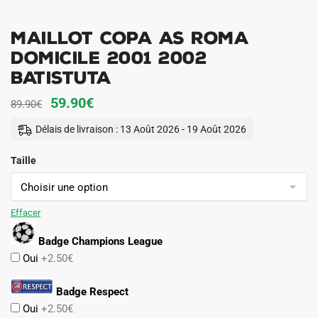
Maillot Copa AS Roma
Domicile 2001 2002
Batistuta
Le
Le
59.90
€
89.90
€
prix
prix
Délais de livraison : 13 Août 2026 - 19 Août 2026
initial
actuel
Taille
était :
est :
89.90€.
59.90€.
Effacer
Badge Champions League
Oui
+2.50€
Badge Respect
Oui
+2.50€