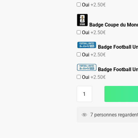
Oui
+2.50€
Badge Coupe du Mond
Oui
+2.50€
Badge Football Un
Oui
+2.50€
Badge Football Un
Oui
+2.50€
quantité
de
Maillot
Colombie
7 personnes regardent
Domicile
2026
2027