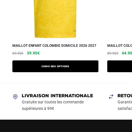
MAILLOT ENFANT COLOMBIE DOMICILE 2026 2027
MAILLOT COLO
Le
Le
Ce
Le
39.90
€
44.9
69.90
€
89.90
€
prix
prix
prix
produit
initial
actuel
initial
a
Choix des options
était :
est :
était :
plusieurs
69.90€.
39.90€.
89.90
variations.
Les
LIVRAISON INTERNATIONALE
RETO
options
Gratuite sur toutes les commande
Garanti
peuvent
supérieures à 99€
satisfac
être
choisies
sur