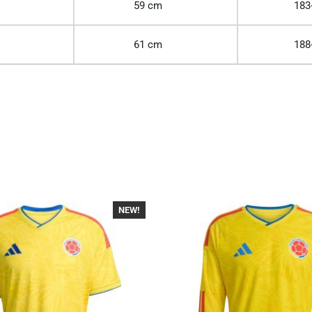
59 cm
183
61 cm
188
NEW!
-40%