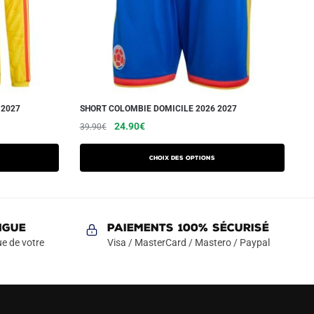
 2027
SHORT COLOMBIE DOMICILE 2026 2027
Le
Le
Ce
24.90
€
39.90
€
prix
prix
produit
initial
actuel
a
Choix des options
était :
est :
plusieurs
39.90€.
24.90€.
variations.
Les
NGUE
Paiements 100% Sécurisé
options
e de votre
Visa / MasterCard / Mastero / Paypal
peuvent
être
choisies
sur