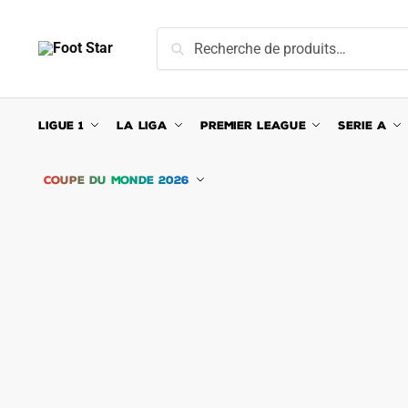
Skip
Skip
to
to
Recherche
Recherche
navigation
content
pour :
LIGUE 1
LA LIGA
PREMIER LEAGUE
SERIE A
COUPE DU MONDE 2026