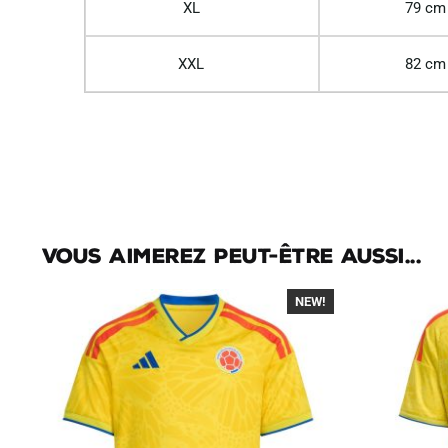
XL
79 cm
XXL
82 cm
Vous aimerez peut-être aussi...
NEW!
-40%