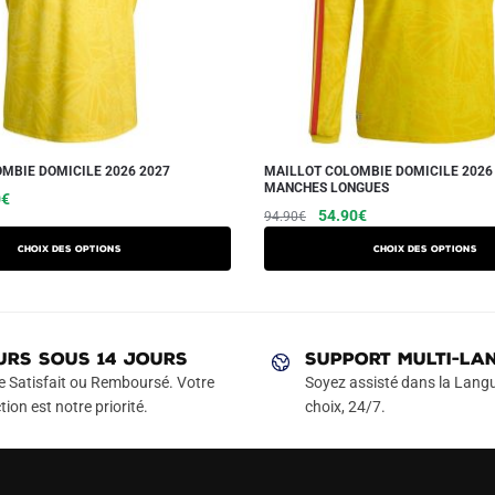
MBIE DOMICILE 2026 2027
MAILLOT COLOMBIE DOMICILE 2026
MANCHES LONGUES
Le
Ce
0
€
Le
Le
Ce
54.90
€
94.90
€
prix
produit
prix
prix
produit
actuel
a
Choix des options
Choix des options
initial
actuel
a
est :
plusieurs
était :
est :
€.
44.90€.
plusieurs
variations.
94.90€.
54.90€.
variations.
Les
Les
URS SOUS 14 JOURS
SUPPORT MULTI-LA
options
options
e Satisfait ou Remboursé. Votre
Soyez assisté dans la Langu
peuvent
peuvent
tion est notre priorité.
choix, 24/7.
être
être
choisies
choisies
sur
sur