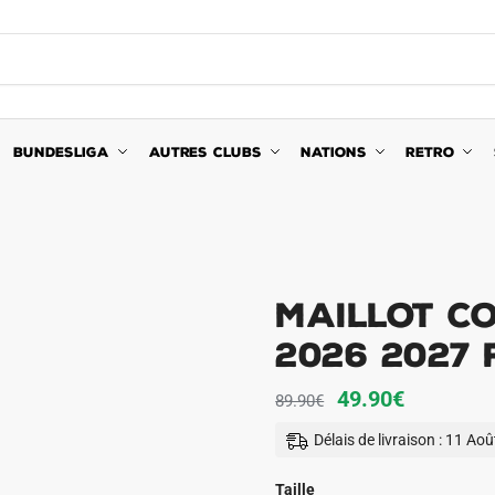
BUNDESLIGA
AUTRES CLUBS
NATIONS
RETRO
Maillot Co
2026 2027
Le
Le
49.90
€
89.90
€
prix
prix
Délais de livraison : 11 Ao
initial
actuel
était :
est :
Taille