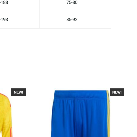
-188
75-80
-193
85-92
NEW!
-40%
NEW!