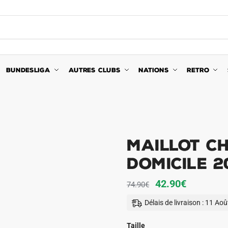
BUNDESLIGA
AUTRES CLUBS
NATIONS
RETRO
Maillot C
Domicile 2
Le
Le
42.90
€
74.90
€
prix
prix
Délais de livraison : 11 Ao
initial
actuel
était :
est :
Taille