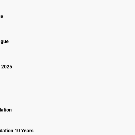
ue
ague
 2025
ation
ation 10 Years