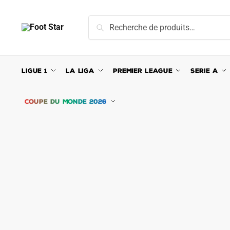
Skip
Skip
to
to
Recherche
Recherche
navigation
content
pour :
LIGUE 1
LA LIGA
PREMIER LEAGUE
SERIE A
COUPE DU MONDE 2026