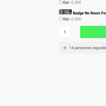
Oui
+2.50€
Badge No Room Fo
Oui
+2.50€
quantité
de
Maillot
Chelsea
14 personnes regarden
Kit
Enfant
Domicile
2026
2027