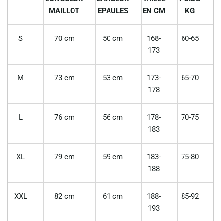
MAILLOT
EPAULES
EN CM
KG
S
70 cm
50 cm
168-
60-65
173
M
73 cm
53 cm
173-
65-70
178
L
76 cm
56 cm
178-
70-75
183
XL
79 cm
59 cm
183-
75-80
188
XXL
82 cm
61 cm
188-
85-92
193