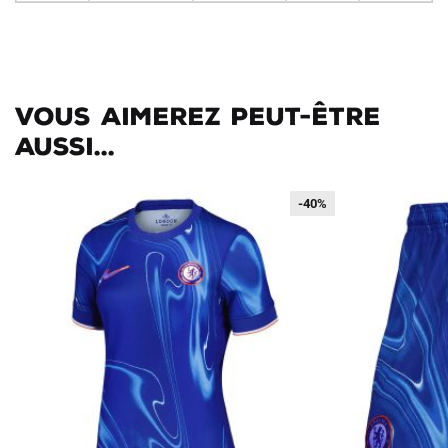
Vous aimerez peut-être
aussi...
-40%
-40%