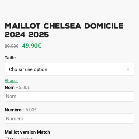
Maillot Chelsea Domicile
2024 2025
Le
Le
49.90
€
89.90
€
prix
prix
Taille
initial
actuel
était :
est :
89.90€.
49.90€.
Effacer
Nom
+5.00€
Numéro
+5.00€
Maillot version Match