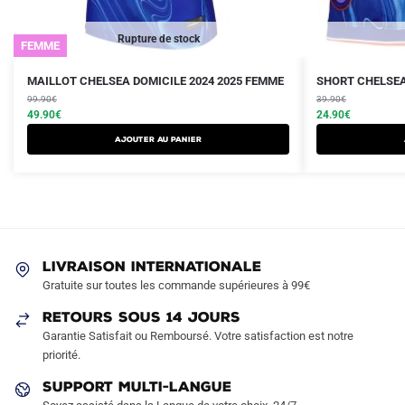
Rupture de stock
FEMME
Le
Le
Le
Le
Ce
Ce
MAILLOT CHELSEA DOMICILE 2024 2025 FEMME
SHORT CHELSEA
prix
prix
prix
prix
produit
99.90
€
produit
39.90
€
initial
actuel
initial
actuel
49.90
€
24.90
€
a
a
était :
est :
était :
est :
AJOUTER AU PANIER
plusieurs
plusieurs
99.90€.
49.90€.
39.90€.
24.90€.
variations.
variations.
Les
Les
options
options
peuvent
peuvent
être
être
LIVRAISON INTERNATIONALE
choisies
choisies
Gratuite sur toutes les commande supérieures à 99€
sur
sur
RETOURS SOUS 14 JOURS
la
la
Garantie Satisfait ou Remboursé. Votre satisfaction est notre
page
page
priorité.
du
du
produit
produit
SUPPORT MULTI-LANGUE