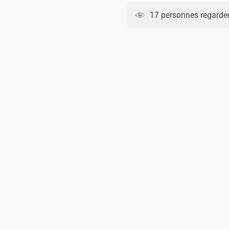
Celta
17 personnes regarden
Vigo
Domicile
2026
2027