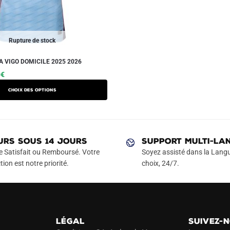
Rupture de stock
A VIGO DOMICILE 2025 2026
Le
Ce
0
€
prix
produit
Choix des options
actuel
a
est :
plusieurs
€.
49.90€.
variations.
Les
URS SOUS 14 JOURS
SUPPORT MULTI-LA
options
e Satisfait ou Remboursé. Votre
Soyez assisté dans la Langu
peuvent
tion est notre priorité.
choix, 24/7.
être
choisies
sur
la
LÉGAL
SUIVEZ-
page