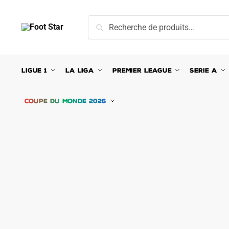
Skip
Skip
to
to
Recherche
Recherche
navigation
content
pour :
LIGUE 1
LA LIGA
PREMIER LEAGUE
SERIE A
COUPE DU MONDE 2026