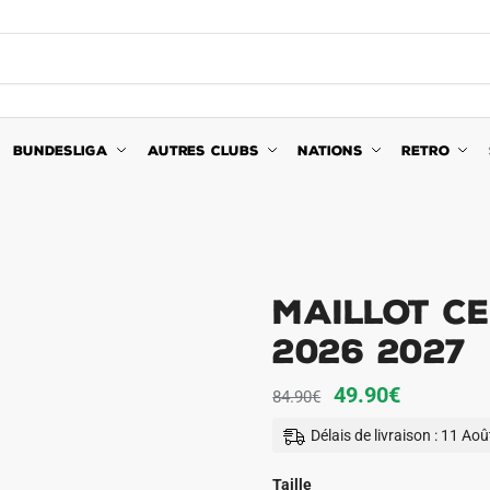
BUNDESLIGA
AUTRES CLUBS
NATIONS
RETRO
Maillot Ce
2026 2027
Le
Le
49.90
€
84.90
€
prix
prix
Délais de livraison : 11 Ao
initial
actuel
était :
est :
Taille