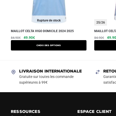
Rupture de stock
25/26
MAILLOT CELTA VIGO DOMICILE 2024 2025
MAILLOT CELT
Le
Le
Ce
Le
49.90
€
49.9
84.90
€
84.90
€
prix
prix
prix
produit
Choix des options
initial
actuel
initial
a
était :
est :
était :
plusieurs
84.90€.
49.90€.
84.90
variations.
Les
LIVRAISON INTERNATIONALE
RETO
options
Gratuite sur toutes les commande
Garanti
peuvent
supérieures à 99€
satisfac
être
choisies
sur
la
RESSOURCES
ESPACE CLIENT
page