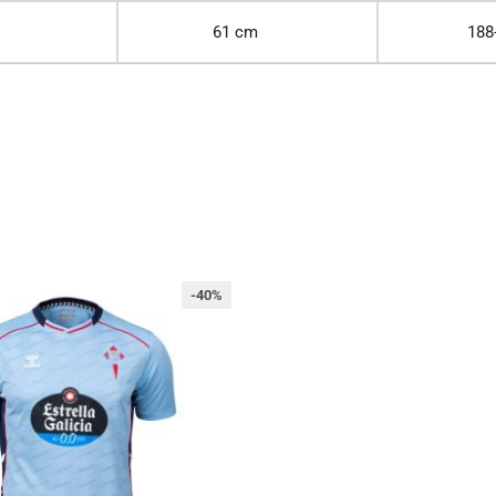
61 cm
188
-40%