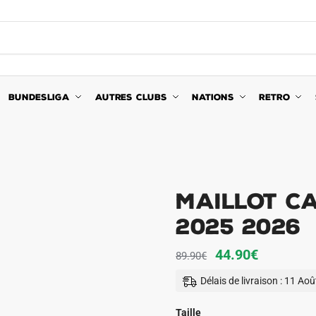
BUNDESLIGA
AUTRES CLUBS
NATIONS
RETRO
Maillot C
2025 2026
Le
Le
44.90
€
89.90
€
prix
prix
Délais de livraison : 11 Ao
initial
actuel
était :
est :
Taille