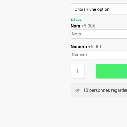
89.90€.
44.90€.
Effacer
Nom
+5.00€
Numéro
+5.00€
quantité
de
Maillot
Cameroun
10 personnes regarden
Exterieur
2025
2026