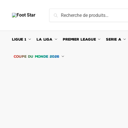
Skip
Skip
to
to
Recherche
Recherche
navigation
content
pour :
LIGUE 1
LA LIGA
PREMIER LEAGUE
SERIE A
COUPE DU MONDE 2026