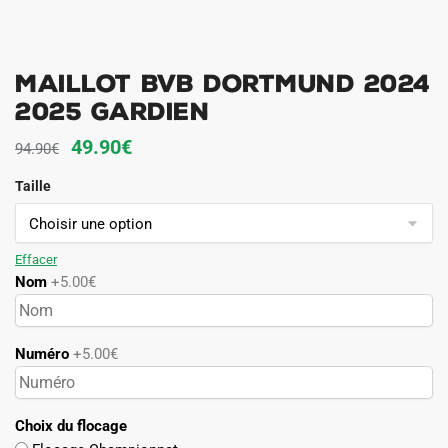
Maillot BVB Dortmund 2024
2025 Gardien
Le
Le
49.90
€
94.90
€
prix
prix
Taille
initial
actuel
était :
est :
94.90€.
49.90€.
Effacer
Nom
+5.00€
Numéro
+5.00€
Choix du flocage