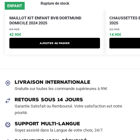
Rupture de stock
ENFANT
Le
Le
Le
Le
Ce
MAILLOT KIT ENFANT BVB DORTMUND
CHAUSSETTES B
prix
prix
DOMICILE 2024 2025
prix
prix
2025
produit
initial
actuel
initial
actuel
69.90
€
22.90
€
a
était :
est :
42.90
€
était :
est :
14.90
€
plusieurs
69.90€.
42.90€.
22.90€.
14.90€.
AJOUTER AU PANIER
variations.
Les
options
peuvent
être
LIVRAISON INTERNATIONALE
choisies
Gratuite sur toutes les commande supérieures à 99€
sur
RETOURS SOUS 14 JOURS
la
Garantie Satisfait ou Remboursé. Votre satisfaction est notre
page
priorité.
du
produit
SUPPORT MULTI-LANGUE
Soyez assisté dans la Langue de votre choix, 24/7.