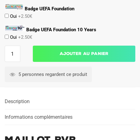
Badge UEFA Foundation
Oui
+2.50€
Badge UEFA Foundation 10 Years
Oui
+2.50€
quantité
Ajouter au panier
de
Maillot
BVB
5 personnes regardent ce produit
Dortmund
2024
2025
Description
Gardien
Informations complémentaires
Maillot BVB