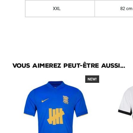
XXL
82 cm
Vous aimerez peut-être aussi...
NEW!
-40%