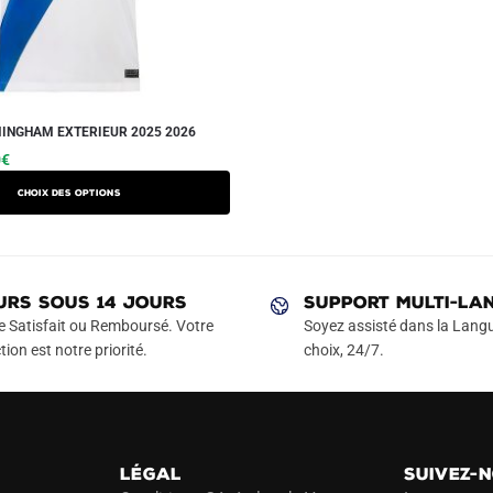
INGHAM EXTERIEUR 2025 2026
Le
Ce
0
€
prix
produit
Choix des options
actuel
a
est :
plusieurs
€.
49.90€.
variations.
Les
URS SOUS 14 JOURS
SUPPORT MULTI-LA
options
e Satisfait ou Remboursé. Votre
Soyez assisté dans la Langu
peuvent
tion est notre priorité.
choix, 24/7.
être
choisies
sur
la
LÉGAL
SUIVEZ-
page