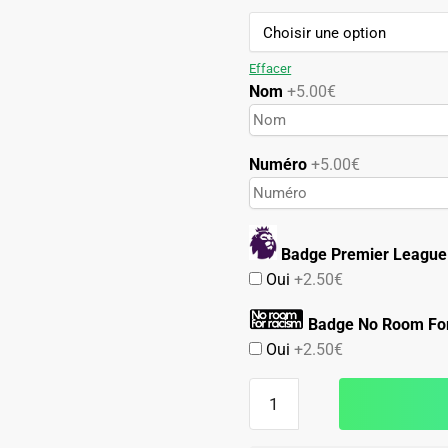
89.90€.
49.90€.
Effacer
Nom
+5.00€
Numéro
+5.00€
Badge Premier League
Oui
+2.50€
Badge No Room Fo
Oui
+2.50€
quantité
de
Maillot