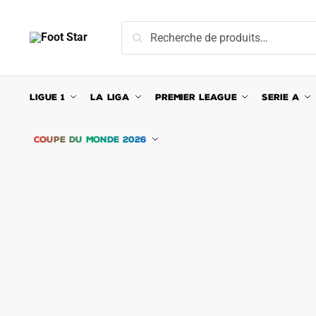
Skip
Skip
to
to
Recherche
Recherche
navigation
content
pour :
LIGUE 1
LA LIGA
PREMIER LEAGUE
SERIE A
COUPE DU MONDE 2026