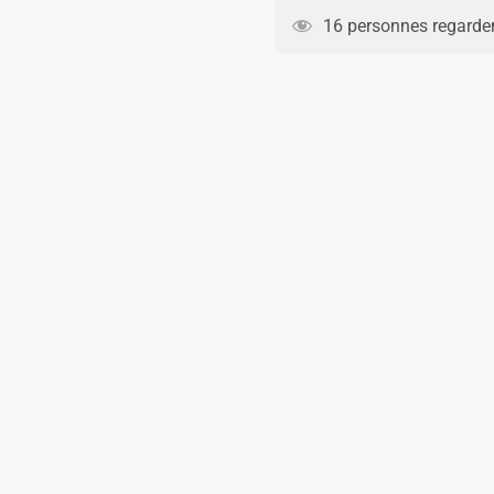
Birmingham
16 personnes regarden
Third
2025
2026