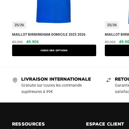
25/26
25/26
MAILLOT BIRMINGHAM DOMICILE 2025 2026
MAILLOT BIRM
Le
Le
Ce
Le
49.90
€
49.9
89.90
€
89.90
€
prix
prix
prix
produit
Choix des options
initial
actuel
initial
a
était :
est :
était :
plusieurs
89.90€.
49.90€.
89.90
variations.
Les
LIVRAISON INTERNATIONALE
RETO
options
Gratuite sur toutes les commande
Garanti
peuvent
supérieures à 99€
satisfac
être
choisies
sur
la
RESSOURCES
ESPACE CLIENT
page