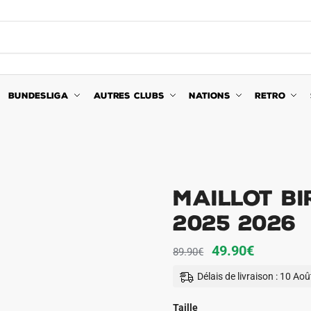
BUNDESLIGA
AUTRES CLUBS
NATIONS
RETRO
Maillot B
2025 2026
Le
Le
49.90
€
89.90
€
prix
prix
Délais de livraison : 10 Ao
initial
actuel
était :
est :
Taille