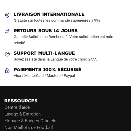
options
peuvent
LIVRAISON INTERNATIONALE
être
Gratuite sur toutes les commande supérieures à 99€
choisies
sur
RETOURS SOUS 14 JOURS
la
Garantie Satisfait ou Remboursé. Votre satisfaction est notre
page
priorité.
du
SUPPORT MULTI-LANGUE
produit
Soyez assisté dans la Langue de votre choix, 24/7.
Paiements 100% Sécurisé
Visa / MasterCard / Mastero / Paypal
RESSOURCES
Centre d’aide
Lavage & Entretien
Flocage & Badges Officiels
Nos Maillots de Football