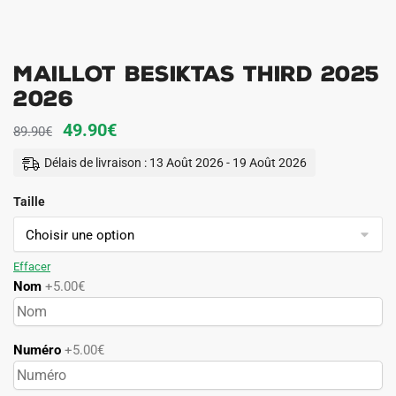
Maillot Besiktas Third 2025
2026
Le
Le
49.90
€
89.90
€
prix
prix
Délais de livraison : 13 Août 2026 - 19 Août 2026
initial
actuel
Taille
était :
est :
89.90€.
49.90€.
Effacer
Nom
+5.00€
Numéro
+5.00€