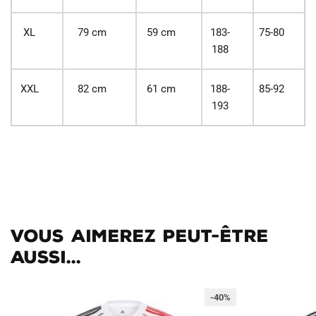
XL
79 cm
59 cm
183-
75-80
188
XXL
82 cm
61 cm
188-
85-92
193
Vous aimerez peut-être
aussi...
-40%