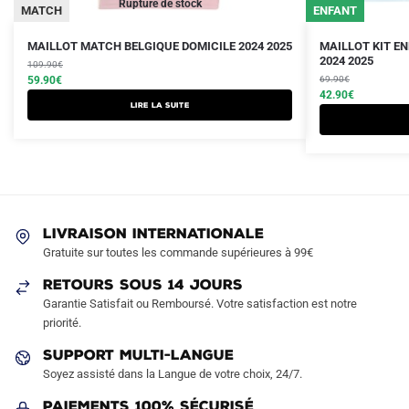
Rupture de stock
MATCH
ENFANT
Le
Le
Le
Le
Ce
MAILLOT MATCH BELGIQUE DOMICILE 2024 2025
MAILLOT KIT E
prix
prix
prix
prix
2024 2025
109.90
€
produit
initial
actuel
initial
actuel
59.90
€
69.90
€
a
était :
est :
était :
est :
42.90
€
Lire la suite
plusieurs
109.90€.
59.90€.
69.90€.
42.90€.
variations.
Les
options
peuvent
être
LIVRAISON INTERNATIONALE
choisies
Gratuite sur toutes les commande supérieures à 99€
sur
RETOURS SOUS 14 JOURS
la
Garantie Satisfait ou Remboursé. Votre satisfaction est notre
page
priorité.
du
produit
SUPPORT MULTI-LANGUE
Soyez assisté dans la Langue de votre choix, 24/7.
Paiements 100% Sécurisé