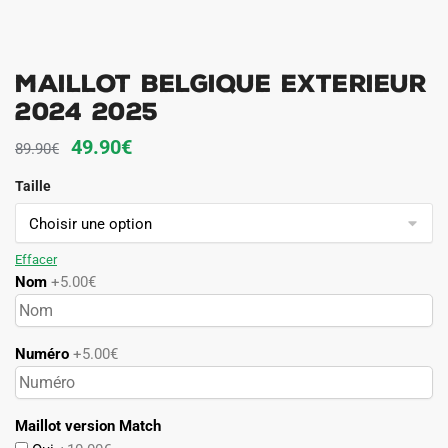
Maillot Belgique Exterieur
2024 2025
Le
Le
49.90
€
89.90
€
prix
prix
Taille
initial
actuel
était :
est :
89.90€.
49.90€.
Effacer
Nom
+5.00€
Numéro
+5.00€
Maillot version Match