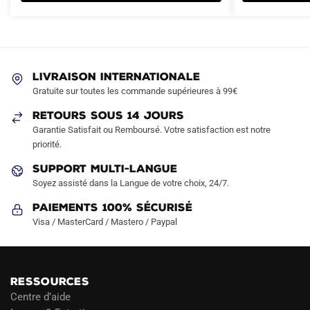
variations.
Les
options
peuvent
être
LIVRAISON INTERNATIONALE
choisies
Gratuite sur toutes les commande supérieures à 99€
sur
RETOURS SOUS 14 JOURS
la
Garantie Satisfait ou Remboursé. Votre satisfaction est notre
page
priorité.
du
produit
SUPPORT MULTI-LANGUE
Soyez assisté dans la Langue de votre choix, 24/7.
Paiements 100% Sécurisé
Visa / MasterCard / Mastero / Paypal
RESSOURCES
Centre d’aide