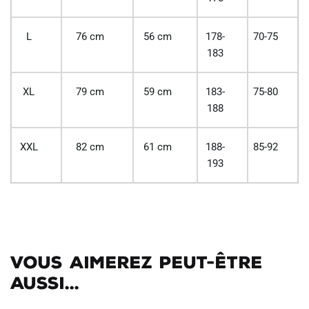
L
76 cm
56 cm
178-
70-75
183
XL
79 cm
59 cm
183-
75-80
188
XXL
82 cm
61 cm
188-
85-92
193
Vous aimerez peut-être
aussi...