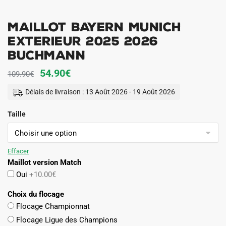
Maillot Bayern Munich
Exterieur 2025 2026
Buchmann
Le
Le
54.90
€
109.90
€
prix
prix
Délais de livraison : 13 Août 2026 - 19 Août 2026
initial
actuel
Taille
était :
est :
109.90€.
54.90€.
Effacer
Maillot version Match
Oui
+10.00€
Choix du flocage
Flocage Championnat
Flocage Ligue des Champions