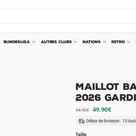
BUNDESLIGA
AUTRES CLUBS
NATIONS
RETRO
Maillot B
2026 Gard
Le
Le
49.90
€
94.90
€
prix
prix
Délais de livraison : 10 Ao
initial
actuel
était :
est :
Taille