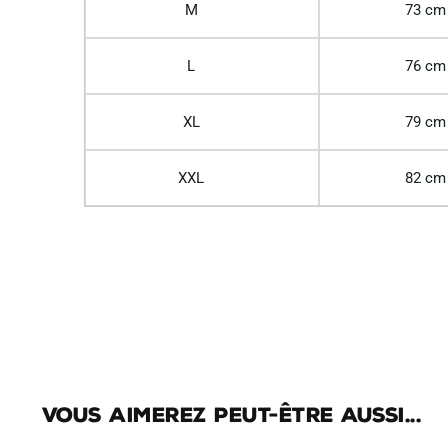
M
73 cm
L
76 cm
XL
79 cm
XXL
82 cm
Vous aimerez peut-être aussi...