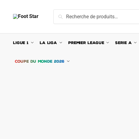
Skip
Skip
to
to
Recherche
Recherche
navigation
content
pour :
LIGUE 1
LA LIGA
PREMIER LEAGUE
SERIE A
COUPE DU MONDE 2026