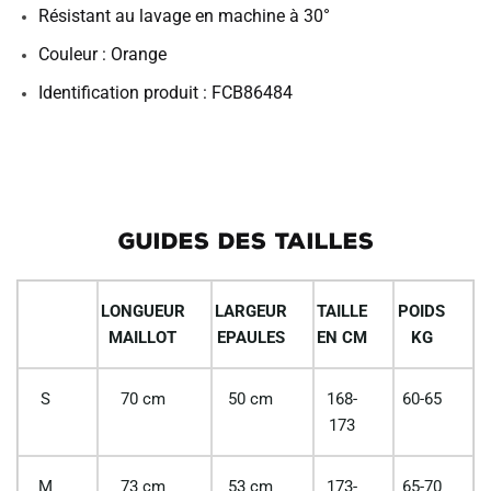
Résistant au lavage en machine à 30°
Couleur : Orange
Identification produit : FCB86484
GUIDES DES TAILLES
LONGUEUR
LARGEUR
TAILLE
POIDS
MAILLOT
EPAULES
EN CM
KG
S
70 cm
50 cm
168-
60-65
173
M
73 cm
53 cm
173-
65-70