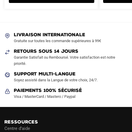
99.90€.
49.90€.
69.90€.
39.90€.
variations.
variations.
Les
Les
options
options
peuvent
peuvent
LIVRAISON INTERNATIONALE
être
être
Gratuite sur toutes les commande supérieures à 99€
choisies
choisies
sur
sur
RETOURS SOUS 14 JOURS
la
la
Garantie Satisfait ou Remboursé. Votre satisfaction est notre
page
page
priorité.
du
du
SUPPORT MULTI-LANGUE
produit
produit
Soyez assisté dans la Langue de votre choix, 24/7.
Paiements 100% Sécurisé
Visa / MasterCard / Mastero / Paypal
RESSOURCES
Centre d’aide