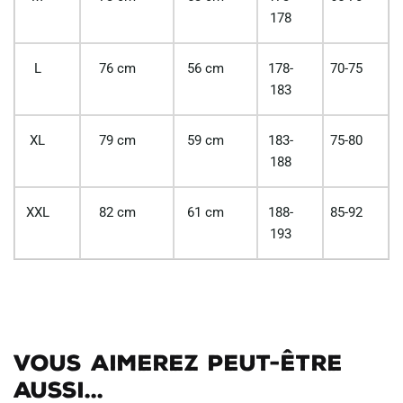
178
L
76 cm
56 cm
178-
70-75
183
XL
79 cm
59 cm
183-
75-80
188
XXL
82 cm
61 cm
188-
85-92
193
Vous aimerez peut-être
aussi...