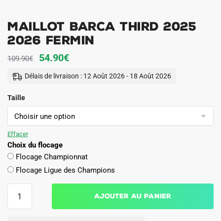
Maillot Barca Third 2025
2026 Fermin
Le
Le
54.90
€
109.90
€
prix
prix
Délais de livraison : 12 Août 2026 - 18 Août 2026
initial
actuel
Taille
était :
est :
109.90€.
54.90€.
Effacer
Choix du flocage
Flocage Championnat
Flocage Ligue des Champions
quantité
Ajouter au panier
de
Maillot