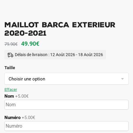
Maillot Barca Exterieur
2020-2021
Le
Le
49.90
€
79.90
€
prix
prix
Délais de livraison : 12 Août 2026 - 18 Août 2026
initial
actuel
Taille
était :
est :
79.90€.
49.90€.
Effacer
Nom
+5.00€
Numéro
+5.00€