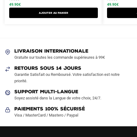
produit
produit
initial
actuel
initial
actuel
49.90
€
49.90
€
a
a
était :
est :
était :
est :
AJOUTER AU PANIER
plusieurs
plusieurs
79.90€.
49.90€.
79.90€.
49.90€.
variations.
variations.
Les
Les
options
options
peuvent
peuvent
LIVRAISON INTERNATIONALE
être
être
Gratuite sur toutes les commande supérieures à 99€
choisies
choisies
sur
sur
RETOURS SOUS 14 JOURS
la
la
Garantie Satisfait ou Remboursé. Votre satisfaction est notre
page
page
priorité.
du
du
SUPPORT MULTI-LANGUE
produit
produit
Soyez assisté dans la Langue de votre choix, 24/7.
Paiements 100% Sécurisé
Visa / MasterCard / Mastero / Paypal