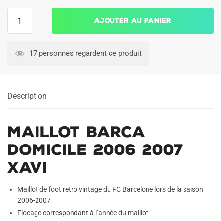
quantité
Ajouter au panier
de
Maillot
Barca
17 personnes regardent ce produit
Domicile
2006
2007
Description
Xavi
Maillot Barca
Domicile 2006 2007
Xavi
Maillot de foot retro vintage du FC Barcelone lors de la saison
2006-2007
Flocage correspondant à l’année du maillot