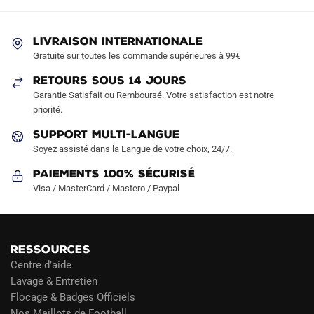
options
options
peuvent
peuvent
LIVRAISON INTERNATIONALE
être
être
Gratuite sur toutes les commande supérieures à 99€
choisies
choisies
sur
sur
RETOURS SOUS 14 JOURS
la
la
Garantie Satisfait ou Remboursé. Votre satisfaction est notre
page
page
priorité.
du
du
SUPPORT MULTI-LANGUE
produit
produit
Soyez assisté dans la Langue de votre choix, 24/7.
Paiements 100% Sécurisé
Visa / MasterCard / Mastero / Paypal
RESSOURCES
Centre d’aide
Lavage & Entretien
Flocage & Badges Officiels
Nos Maillots de Football