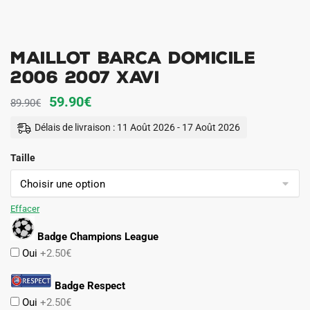
Maillot Barca Domicile
2006 2007 Xavi
Le
Le
59.90
€
89.90
€
prix
prix
Délais de livraison : 11 Août 2026 - 17 Août 2026
initial
actuel
Taille
était :
est :
89.90€.
59.90€.
Effacer
Badge Champions League
Oui
+2.50€
Badge Respect
Oui
+2.50€