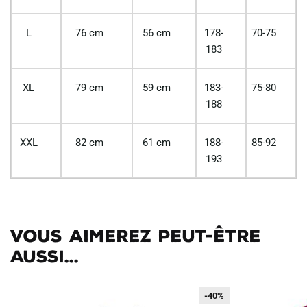
L
76 cm
56 cm
178-
70-75
183
XL
79 cm
59 cm
183-
75-80
188
XXL
82 cm
61 cm
188-
85-92
193
Vous aimerez peut-être
aussi...
-40%
-40%