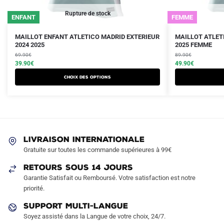
Rupture de stock
ENFANT
FEMME
Le
Le
Le
Le
Ce
Ce
MAILLOT ENFANT ATLETICO MADRID EXTERIEUR
MAILLOT ATLET
prix
prix
2024 2025
prix
prix
2025 FEMME
produit
produit
initial
actuel
initial
actuel
69.90
€
89.90
€
a
a
était :
est :
39.90
€
était :
est :
49.90
€
plusieurs
plusieurs
69.90€.
39.90€.
89.90€.
49.90€.
Choix des options
variations.
variations.
Les
Les
options
options
peuvent
peuvent
être
être
LIVRAISON INTERNATIONALE
choisies
choisies
Gratuite sur toutes les commande supérieures à 99€
sur
sur
RETOURS SOUS 14 JOURS
la
la
Garantie Satisfait ou Remboursé. Votre satisfaction est notre
page
page
priorité.
du
du
produit
produit
SUPPORT MULTI-LANGUE
Soyez assisté dans la Langue de votre choix, 24/7.