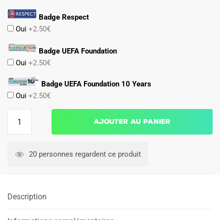
Badge Respect
Oui
+2.50€
Badge UEFA Foundation
Oui
+2.50€
Badge UEFA Foundation 10 Years
Oui
+2.50€
quantité
Ajouter au panier
de
Maillot
Atletico
20 personnes regardent ce produit
Madrid
Exterieur
2024
Description
2025