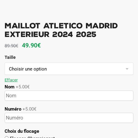
Maillot Atletico Madrid
Exterieur 2024 2025
Le
Le
49.90
€
89.90
€
prix
prix
Taille
initial
actuel
était :
est :
89.90€.
49.90€.
Effacer
Nom
+5.00€
Numéro
+5.00€
Choix du flocage