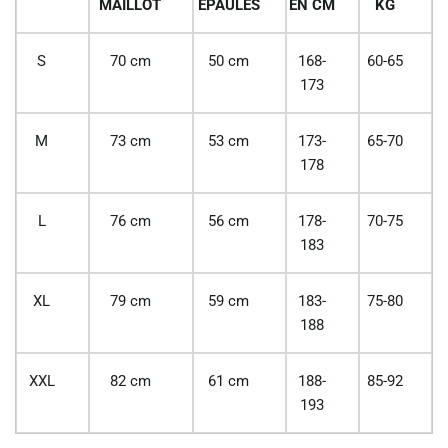
MAILLOT
EPAULES
EN CM
KG
S
70 cm
50 cm
168-
60-65
173
M
73 cm
53 cm
173-
65-70
178
L
76 cm
56 cm
178-
70-75
183
XL
79 cm
59 cm
183-
75-80
188
XXL
82 cm
61 cm
188-
85-92
193