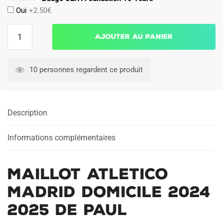
Oui
+2.50€
quantité
Ajouter au panier
de
Maillot
Atletico
10 personnes regardent ce produit
Madrid
Domicile
2024
Description
2025
De
Paul
Informations complémentaires
Maillot Atletico
Madrid Domicile 2024
2025 De Paul