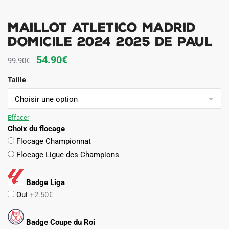
Maillot Atletico Madrid
Domicile 2024 2025 De Paul
Le
Le
54.90
€
99.90
€
prix
prix
Taille
initial
actuel
était :
est :
99.90€.
54.90€.
Effacer
Choix du flocage
Flocage Championnat
Flocage Ligue des Champions
Badge Liga
Oui
+2.50€
Badge Coupe du Roi