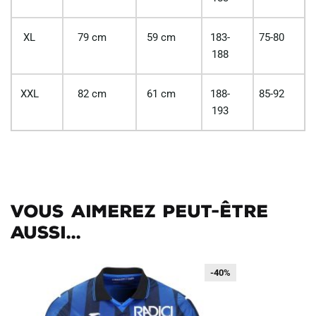
XL
79 cm
59 cm
183-
75-80
188
XXL
82 cm
61 cm
188-
85-92
193
Vous aimerez peut-être
aussi...
-40%
-40%