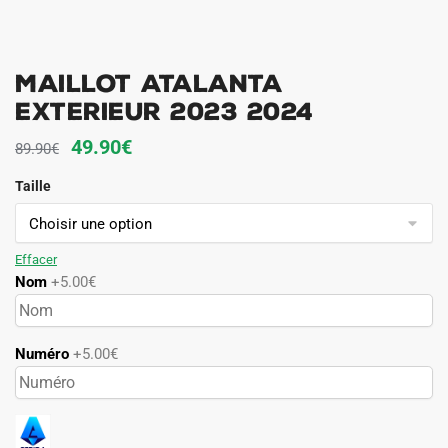
MAILLOT ATALANTA
EXTERIEUR 2023 2024
Le
Le
49.90
€
89.90
€
prix
prix
Taille
initial
actuel
était :
est :
89.90€.
49.90€.
Effacer
Nom
+5.00€
Numéro
+5.00€