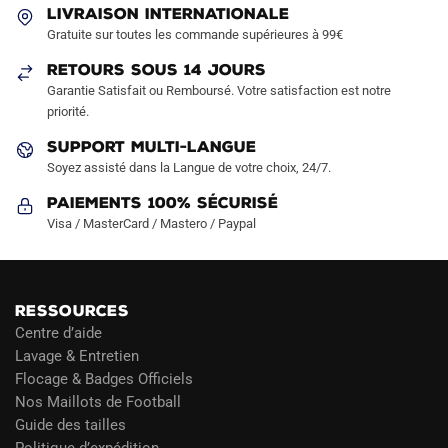
LIVRAISON INTERNATIONALE
être
Gratuite sur toutes les commande supérieures à 99€
choisies
sur
RETOURS SOUS 14 JOURS
la
Garantie Satisfait ou Remboursé. Votre satisfaction est notre
page
priorité.
du
SUPPORT MULTI-LANGUE
produit
Soyez assisté dans la Langue de votre choix, 24/7.
Paiements 100% Sécurisé
Visa / MasterCard / Mastero / Paypal
RESSOURCES
Centre d’aide
Lavage & Entretien
Flocage & Badges Officiels
Nos Maillots de Football
Guide des tailles
Politique d’expédition