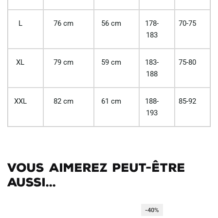
L
76 cm
56 cm
178-
70-75
183
XL
79 cm
59 cm
183-
75-80
188
XXL
82 cm
61 cm
188-
85-92
193
Vous aimerez peut-être
aussi...
-40%