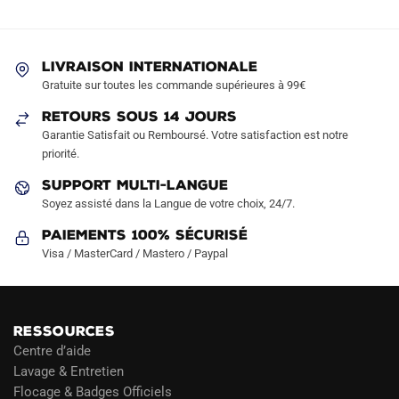
options
options
peuvent
peuvent
être
être
LIVRAISON INTERNATIONALE
choisies
choisies
Gratuite sur toutes les commande supérieures à 99€
sur
sur
RETOURS SOUS 14 JOURS
la
la
Garantie Satisfait ou Remboursé. Votre satisfaction est notre
page
page
priorité.
du
du
produit
produit
SUPPORT MULTI-LANGUE
Soyez assisté dans la Langue de votre choix, 24/7.
Paiements 100% Sécurisé
Visa / MasterCard / Mastero / Paypal
RESSOURCES
Centre d’aide
Lavage & Entretien
Flocage & Badges Officiels