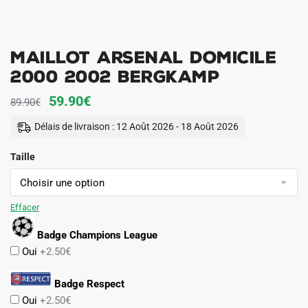
Maillot Arsenal Domicile
2000 2002 Bergkamp
Le
Le
59.90
€
89.90
€
prix
prix
Délais de livraison : 12 Août 2026 - 18 Août 2026
initial
actuel
Taille
était :
est :
89.90€.
59.90€.
Effacer
Badge Champions League
Oui
+2.50€
Badge Respect
Oui
+2.50€