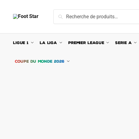
Skip
Skip
to
to
Recherche
Recherche
navigation
content
pour :
LIGUE 1
LA LIGA
PREMIER LEAGUE
SERIE A
COUPE DU MONDE 2026