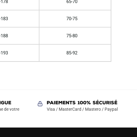
-178
65-70
-183
70-75
-188
75-80
-193
85-92
NGUE
Paiements 100% Sécurisé
e de votre
Visa / MasterCard / Mastero / Paypal