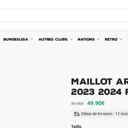
BUNDESLIGA
AUTRES CLUBS
NATIONS
RETRO
MAILLOT A
2023 2024 
Le
Le
49.90
€
89.90
€
prix
prix
Délais de livraison : 12 Ao
initial
actuel
était :
est :
Taille