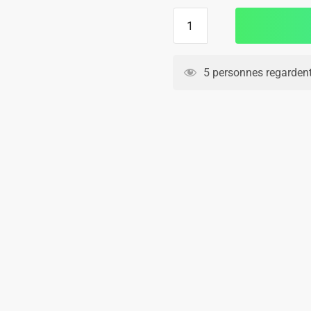
quantité
de
MAILLOT
ARGENTINE
5 personnes regardent
EXTERIEUR
2023
2024
FEMININE