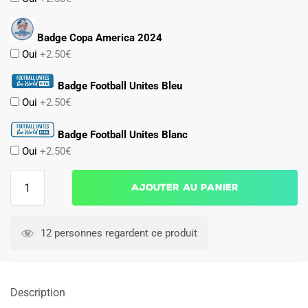
Badge Copa America 2024
Oui
+2.50€
Badge Football Unites Bleu
Oui
+2.50€
Badge Football Unites Blanc
Oui
+2.50€
quantité
Ajouter au panier
de
MAILLOT
ARGENTINE
12 personnes regardent ce produit
DOMICILE
COPA
AMERICA
Description
2021