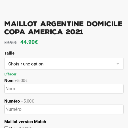
MAILLOT ARGENTINE DOMICILE
COPA AMERICA 2021
Le
Le
44.90
€
89.90
€
prix
prix
Taille
initial
actuel
était :
est :
89.90€.
44.90€.
Effacer
Nom
+5.00€
Numéro
+5.00€
Maillot version Match