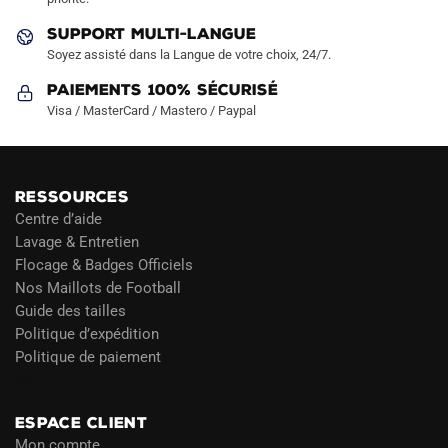
du
produit
SUPPORT MULTI-LANGUE
Soyez assisté dans la Langue de votre choix, 24/7.
Paiements 100% Sécurisé
Visa / MasterCard / Mastero / Paypal
RESSOURCES
Centre d’aide
Lavage & Entretien
Flocage & Badges Officiels
Nos Maillots de Football
Guide des tailles
Politique d’expédition
Politique de paiement
Blog
ESPACE CLIENT
Mon compte