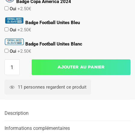
Badge Copa America 2024
Oui
+2.50€
Badge Football Unites Bleu
Oui
+2.50€
Badge Football Unites Blanc
Oui
+2.50€
quantité
Ajouter au panier
de
Maillot
Argentine
11 personnes regardent ce produit
Domicile
2026
2027
Description
Femme
Informations complémentaires