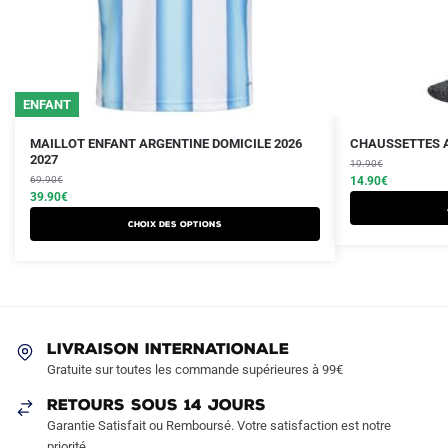
ENFANT
Le
Le
Le
Le
Ce
MAILLOT ENFANT ARGENTINE DOMICILE 2026
CHAUSSETTES A
prix
prix
2027
prix
prix
produit
19.90
€
initial
actuel
initial
actuel
69.90
€
14.90
€
a
était :
est :
39.90
€
était :
est :
plusieurs
69.90€.
39.90€.
19.90€.
14.90€.
Choix des options
variations.
Les
options
peuvent
être
LIVRAISON INTERNATIONALE
choisies
Gratuite sur toutes les commande supérieures à 99€
sur
RETOURS SOUS 14 JOURS
la
Garantie Satisfait ou Remboursé. Votre satisfaction est notre
page
priorité.