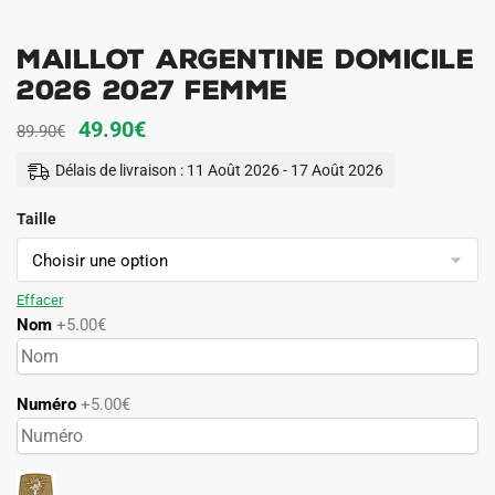
Maillot Argentine Domicile
2026 2027 Femme
Le
Le
49.90
€
89.90
€
prix
prix
Délais de livraison : 11 Août 2026 - 17 Août 2026
initial
actuel
Taille
était :
est :
89.90€.
49.90€.
Effacer
Nom
+5.00€
Numéro
+5.00€