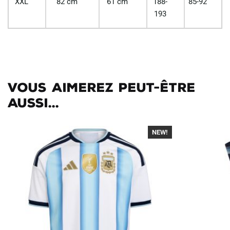
XXL
82 cm
61 cm
188-
85-92
193
Vous aimerez peut-être
aussi...
NEW!
-40%