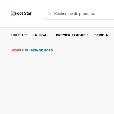
Skip
Skip
to
to
Recherche
Recherche
navigation
content
pour :
LIGUE 1
LA LIGA
PREMIER LEAGUE
SERIE A
COUPE DU MONDE 2026