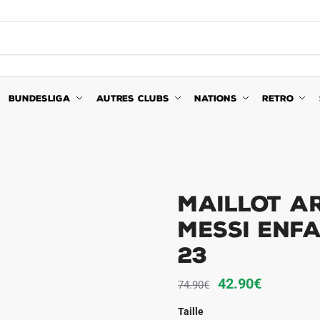
BUNDESLIGA
AUTRES CLUBS
NATIONS
RETRO
MAILLOT AR
MESSI ENFA
23
Le
Le
42.90
€
74.90
€
prix
prix
Taille