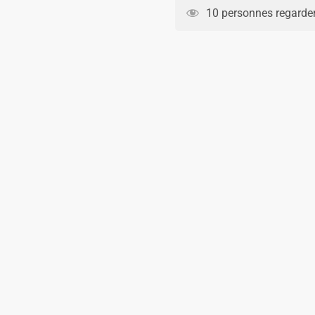
ARGENTINE
10 personnes regarden
3
ETOILES
MESSI
ENFANT
DOMICILE
2022-
23