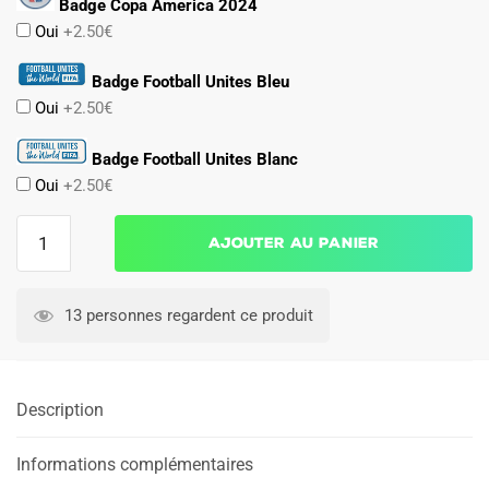
Badge Copa America 2024
Oui
+2.50€
Badge Football Unites Bleu
Oui
+2.50€
Badge Football Unites Blanc
Oui
+2.50€
quantité
Ajouter au panier
de
MAILLOT
ARGENTINE
13 personnes regardent ce produit
3
ETOILES
CHAMPION
Description
DU
MONDE
Informations complémentaires