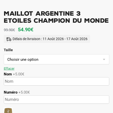
MAILLOT ARGENTINE 3
ETOILES CHAMPION DU MONDE
Le
Le
54.90
€
99.90
€
prix
prix
Délais de livraison : 11 Août 2026 - 17 Août 2026
initial
actuel
Taille
était :
est :
99.90€.
54.90€.
Effacer
Nom
+5.00€
Numéro
+5.00€