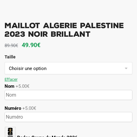
Maillot Algerie Palestine
2023 Noir Brillant
Le
Le
49.90
€
89.90
€
prix
prix
Taille
initial
actuel
était :
est :
89.90€.
49.90€.
Effacer
Nom
+5.00€
Numéro
+5.00€