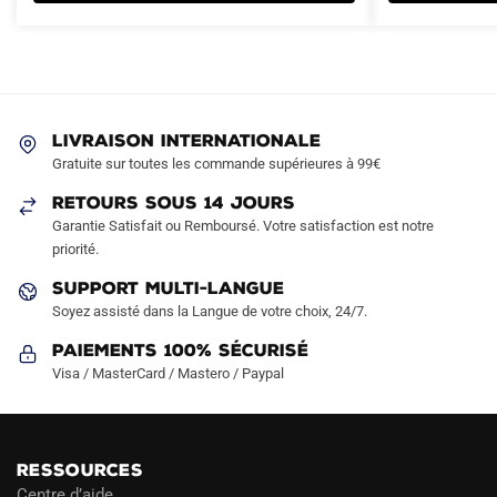
variations.
Les
options
peuvent
être
LIVRAISON INTERNATIONALE
choisies
Gratuite sur toutes les commande supérieures à 99€
sur
RETOURS SOUS 14 JOURS
la
Garantie Satisfait ou Remboursé. Votre satisfaction est notre
page
priorité.
du
produit
SUPPORT MULTI-LANGUE
Soyez assisté dans la Langue de votre choix, 24/7.
Paiements 100% Sécurisé
Visa / MasterCard / Mastero / Paypal
RESSOURCES
Centre d’aide