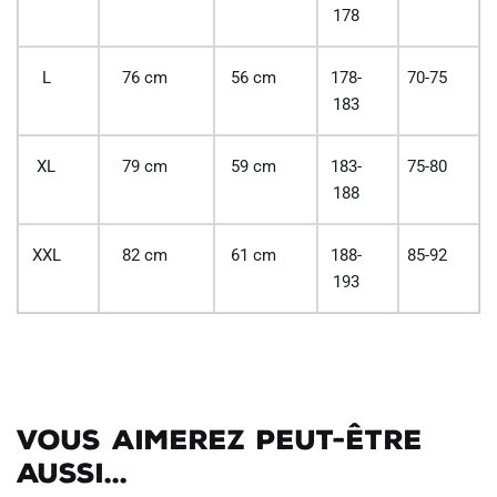
178
L
76 cm
56 cm
178-
70-75
183
XL
79 cm
59 cm
183-
75-80
188
XXL
82 cm
61 cm
188-
85-92
193
Vous aimerez peut-être
aussi...