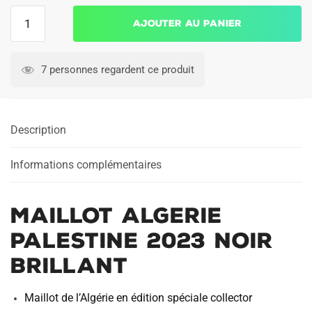
quantité
Ajouter au panier
de
Maillot
Algerie
7 personnes regardent ce produit
Palestine
2023
Noir
Description
Brillant
Informations complémentaires
Maillot Algerie
Palestine 2023 Noir
Brillant
Maillot de l’Algérie en édition spéciale collector