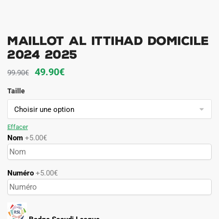
Maillot Al Ittihad Domicile
2024 2025
Le
Le
49.90
€
99.90
€
prix
prix
Taille
initial
actuel
était :
est :
99.90€.
49.90€.
Effacer
Nom
+5.00€
Numéro
+5.00€