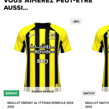
Vous aimerez peut-être
aussi...
-40%
-40%
Rupture de stock
ENFANT
MATCH
Le
Le
Le
Le
Ce
Ce
MAILLOT ENFANT AL ITTIHAD DOMICILE 2024
MAILLOT MATCH
prix
prix
2025
prix
prix
2025
produit
produit