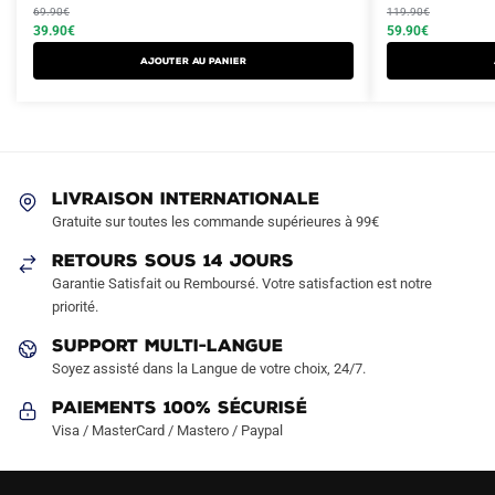
initial
actuel
initial
actuel
69.90
€
119.90
€
a
a
était :
est :
39.90
€
était :
est :
59.90
€
plusieurs
plusieurs
69.90€.
39.90€.
119.90€.
59.90€.
AJOUTER AU PANIER
variations.
variations.
Les
Les
options
options
peuvent
peuvent
être
être
LIVRAISON INTERNATIONALE
choisies
choisies
Gratuite sur toutes les commande supérieures à 99€
sur
sur
RETOURS SOUS 14 JOURS
la
la
Garantie Satisfait ou Remboursé. Votre satisfaction est notre
page
page
priorité.
du
du
produit
produit
SUPPORT MULTI-LANGUE
Soyez assisté dans la Langue de votre choix, 24/7.
Paiements 100% Sécurisé
Visa / MasterCard / Mastero / Paypal