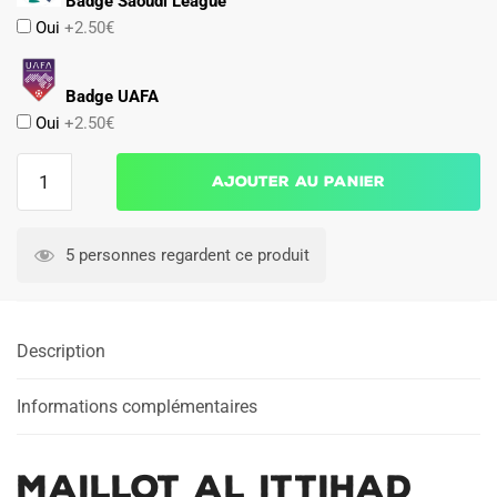
Badge Saoudi League
Oui
+2.50€
Badge UAFA
Oui
+2.50€
quantité
Ajouter au panier
de
Maillot
Al
5 personnes regardent ce produit
Ittihad
Domicile
2024
Description
2025
Informations complémentaires
Maillot Al Ittihad