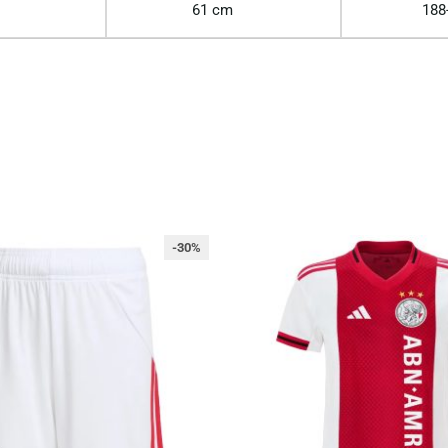
61 cm
188
-30%