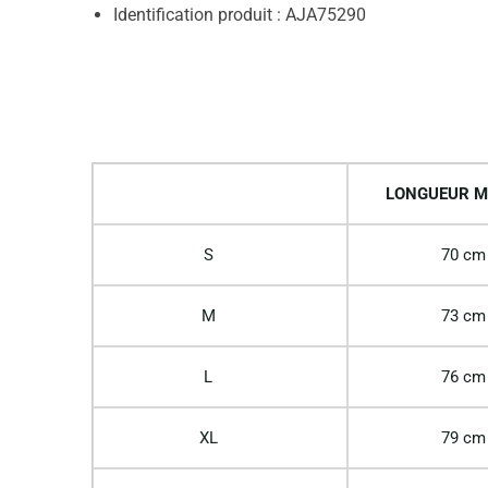
Identification produit : AJA75290
LONGUEUR M
S
70 cm
M
73 cm
L
76 cm
XL
79 cm