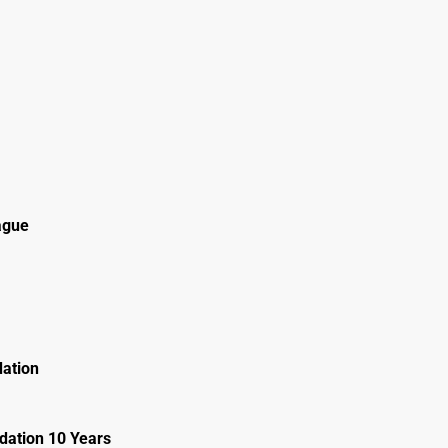
ague
ation
ation 10 Years