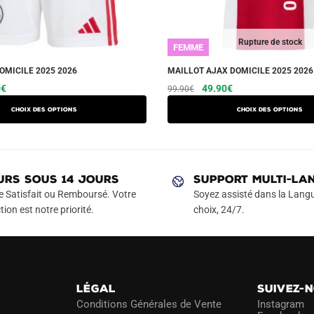
Rupture de stock
FEMME
OMICILE 2025 2026
MAILLOT AJAX DOMICILE 2025 202
Le
Ce
Le
Le
Ce
0
€
49.90
€
99.90
€
prix
prix
prix
produit
produit
Choix des options
Choix des options
actuel
initial
actuel
a
a
est :
était :
est :
plusieurs
plusieurs
€.
29.90€.
99.90€.
49.90€.
variations.
variations.
Les
Les
URS SOUS 14 JOURS
SUPPORT MULTI-LA
options
options
e Satisfait ou Remboursé. Votre
Soyez assisté dans la Langu
peuvent
peuvent
tion est notre priorité.
choix, 24/7.
être
être
choisies
choisies
sur
sur
la
la
LÉGAL
SUIVEZ-
page
page
Conditions Générales de Vente
Instagram