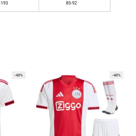
-193
85-92
-40%
-40%