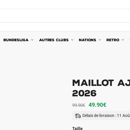
BUNDESLIGA
AUTRES CLUBS
NATIONS
RETRO
Maillot Aj
2026
Le
Le
49.90
€
99.90
€
prix
prix
Délais de livraison : 11 Ao
initial
actuel
était :
est :
Taille