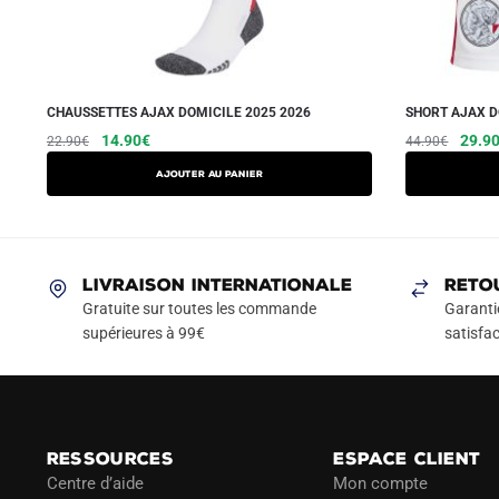
CHAUSSETTES AJAX DOMICILE 2025 2026
SHORT AJAX D
Le
Le
Le
14.90
€
29.9
22.90
€
44.90
€
prix
prix
prix
Ajouter au panier
initial
actuel
initial
était :
est :
était :
22.90€.
14.90€.
44.90
LIVRAISON INTERNATIONALE
RETO
Gratuite sur toutes les commande
Garanti
supérieures à 99€
satisfac
RESSOURCES
ESPACE CLIENT
Centre d’aide
Mon compte