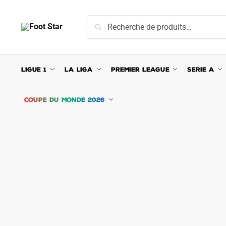
Skip
Skip
to
to
Recherche
Recherche
navigation
content
pour :
LIGUE 1
LA LIGA
PREMIER LEAGUE
SERIE A
COUPE DU MONDE 2026