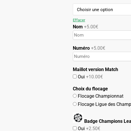
99.90€.
49.90€.
Effacer
Nom
+5.00€
Numéro
+5.00€
Maillot version Match
Oui
+10.00€
Choix du flocage
Flocage Championnat
Flocage Ligue des Champ
Badge Champions Lea
Oui
+2.50€