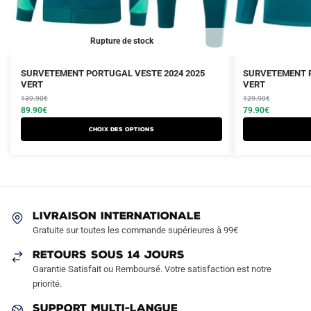
Rupture de stock
Le
Le
Le
Le
Ce
Ce
SURVETEMENT PORTUGAL VESTE 2024 2025
SURVETEMENT P
prix
prix
VERT
prix
prix
VERT
produit
produit
initial
actuel
initial
actuel
139.90
€
129.90
€
a
a
était :
est :
89.90
€
était :
est :
79.90
€
plusieurs
plusieurs
139.90€.
89.90€.
129.90€.
79.90€.
Choix des options
variations.
variations.
Les
Les
options
options
peuvent
peuvent
être
être
LIVRAISON INTERNATIONALE
choisies
choisies
Gratuite sur toutes les commande supérieures à 99€
sur
sur
RETOURS SOUS 14 JOURS
la
la
Garantie Satisfait ou Remboursé. Votre satisfaction est notre
page
page
priorité.
du
du
produit
produit
SUPPORT MULTI-LANGUE