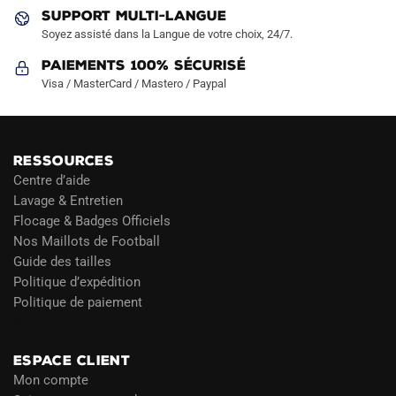
produit
produit
SUPPORT MULTI-LANGUE
Soyez assisté dans la Langue de votre choix, 24/7.
Paiements 100% Sécurisé
Visa / MasterCard / Mastero / Paypal
RESSOURCES
Centre d’aide
Lavage & Entretien
Flocage & Badges Officiels
Nos Maillots de Football
Guide des tailles
Politique d’expédition
Politique de paiement
Blog
ESPACE CLIENT
Mon compte