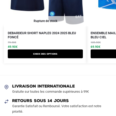
Rupture de stock
Le
Le
Le
Le
Ce
Ce
DEBARDEUR SHORT NAPLES 2024 2025 BLEU
ENSEMBLE MAIL
prix
prix
FONCÉ
prix
prix
BLEU CIEL
produit
produit
initial
actuel
initial
actuel
79.90
€
109.90
€
a
a
était :
est :
49.90
€
était :
est :
69.90
€
plusieurs
plusieurs
79.90€.
49.90€.
109.90€.
69.90€.
Choix des options
variations.
variations.
Les
Les
options
options
peuvent
peuvent
être
être
LIVRAISON INTERNATIONALE
choisies
choisies
Gratuite sur toutes les commande supérieures à 99€
sur
sur
RETOURS SOUS 14 JOURS
la
la
Garantie Satisfait ou Remboursé. Votre satisfaction est notre
page
page
priorité.
du
du