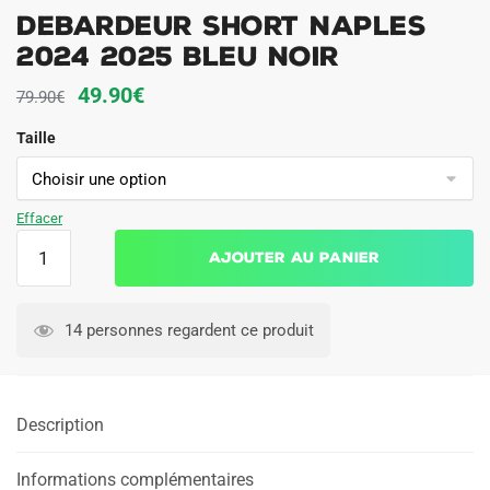
Debardeur Short Naples
2024 2025 Bleu Noir
Le
Le
49.90
€
79.90
€
prix
prix
Taille
initial
actuel
était :
est :
79.90€.
49.90€.
Effacer
quantité
Ajouter au panier
de
Debardeur
Short
14 personnes regardent ce produit
Naples
2024
2025
Description
Bleu
Noir
Informations complémentaires