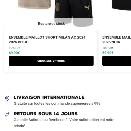
Rupture de stock
Le
Le
Le
Le
Ce
Ce
ENSEMBLE MAILLOT SHORT MILAN AC 2024
ENSEMBLE MAIL
prix
prix
2025 BEIGE
prix
prix
2025 NOIR
produit
produit
initial
actuel
initial
actuel
109.90
€
109.90
€
a
a
était :
est :
69.90
€
était :
est :
69.90
€
plusieurs
plusieurs
109.90€.
69.90€.
109.90€.
69.90€.
Choix des options
variations.
variations.
Les
Les
options
options
peuvent
peuvent
être
être
LIVRAISON INTERNATIONALE
choisies
choisies
Gratuite sur toutes les commande supérieures à 99€
sur
sur
RETOURS SOUS 14 JOURS
la
la
Garantie Satisfait ou Remboursé. Votre satisfaction est notre
page
page
priorité.
du
du