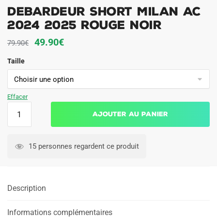
Debardeur Short Milan AC
2024 2025 Rouge Noir
Le
Le
49.90
€
79.90
€
prix
prix
Taille
initial
actuel
était :
est :
79.90€.
49.90€.
Effacer
quantité
Ajouter au panier
de
Debardeur
Short
15 personnes regardent ce produit
Milan
AC
2024
Description
2025
Rouge
Noir
Informations complémentaires