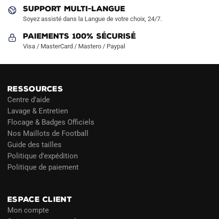
produit
produit
SUPPORT MULTI-LANGUE
Soyez assisté dans la Langue de votre choix, 24/7.
Paiements 100% Sécurisé
Visa / MasterCard / Mastero / Paypal
RESSOURCES
Centre d’aide
Lavage & Entretien
Flocage & Badges Officiels
Nos Maillots de Football
Guide des tailles
Politique d’expédition
Politique de paiement
Blog
ESPACE CLIENT
Mon compte