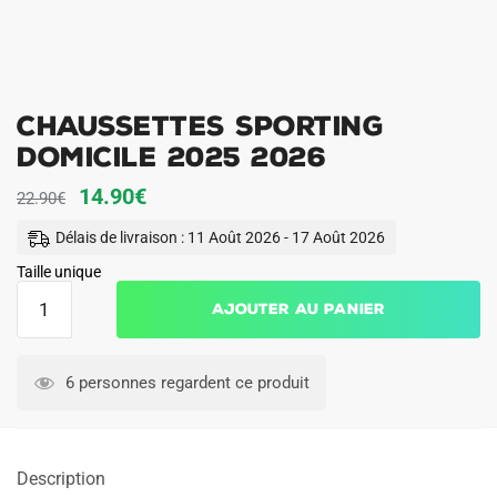
Chaussettes Sporting
Domicile 2025 2026
Le
Le
14.90
€
22.90
€
prix
prix
Délais de livraison : 11 Août 2026 - 17 Août 2026
initial
actuel
Taille unique
était :
est :
quantité
Ajouter au panier
de
22.90€.
14.90€.
Chaussettes
Sporting
6 personnes regardent ce produit
Domicile
2025
2026
Description