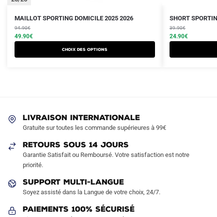
Le
Le
Le
Le
Ce
Ce
MAILLOT SPORTING DOMICILE 2025 2026
SHORT SPORTIN
prix
prix
prix
prix
produit
94.90
€
produit
39.90
€
initial
actuel
initial
actuel
49.90
€
24.90
€
a
a
était :
est :
était :
est :
Choix des options
plusieurs
plusieurs
94.90€.
49.90€.
39.90€.
24.90€.
variations.
variations.
Les
Les
options
options
peuvent
peuvent
être
être
LIVRAISON INTERNATIONALE
choisies
choisies
Gratuite sur toutes les commande supérieures à 99€
sur
sur
RETOURS SOUS 14 JOURS
la
la
Garantie Satisfait ou Remboursé. Votre satisfaction est notre
page
page
priorité.
du
du
produit
produit
SUPPORT MULTI-LANGUE
Soyez assisté dans la Langue de votre choix, 24/7.
Paiements 100% Sécurisé