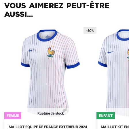
Vous aimerez peut-être
aussi...
-40%
-40%
Rupture de stock
FEMME
ENFANT
Le
Le
Le
Le
Ce
Ce
MAILLOT EQUIPE DE FRANCE EXTERIEUR 2024
MAILLOT KIT E