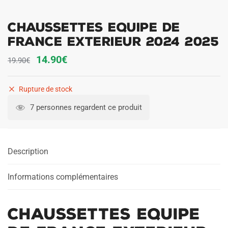
Chaussettes Equipe de
France Exterieur 2024 2025
Le
Le
14.90
€
19.90
€
prix
prix
initial
actuel
Rupture de stock
était :
est :
7 personnes regardent ce produit
19.90€.
14.90€.
Description
Informations complémentaires
Chaussettes Equipe