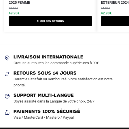
prix
prix
2025 FEMME
prix
prix
EXTERIEUR 2024
produit
produit
initial
actuel
initial
actuel
89.90
€
74.90
€
a
a
était :
est :
49.90
€
était :
est :
42.90
€
plusieurs
plusieurs
89.90€.
49.90€.
74.90€.
42.90€.
Choix des options
variations.
variations.
Les
Les
options
options
peuvent
peuvent
être
être
LIVRAISON INTERNATIONALE
choisies
choisies
Gratuite sur toutes les commande supérieures à 99€
sur
sur
RETOURS SOUS 14 JOURS
la
la
Garantie Satisfait ou Remboursé. Votre satisfaction est notre
page
page
priorité.
du
du
produit
produit
SUPPORT MULTI-LANGUE
Soyez assisté dans la Langue de votre choix, 24/7.
Paiements 100% Sécurisé
Visa / MasterCard / Mastero / Paypal