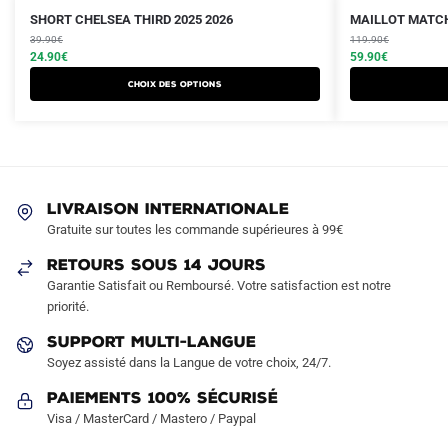
Le
Le
Le
Le
Ce
Ce
SHORT CHELSEA THIRD 2025 2026
MAILLOT MATCH
prix
prix
prix
prix
produit
39.90
€
produit
119.90
€
initial
actuel
initial
actuel
24.90
€
59.90
€
a
a
était :
est :
était :
est :
Choix des options
plusieurs
plusieurs
39.90€.
24.90€.
119.90€.
59.90€.
variations.
variations.
Les
Les
options
options
peuvent
peuvent
LIVRAISON INTERNATIONALE
être
être
Gratuite sur toutes les commande supérieures à 99€
choisies
choisies
sur
sur
RETOURS SOUS 14 JOURS
la
la
Garantie Satisfait ou Remboursé. Votre satisfaction est notre
page
page
priorité.
du
du
SUPPORT MULTI-LANGUE
produit
produit
Soyez assisté dans la Langue de votre choix, 24/7.
Paiements 100% Sécurisé
Visa / MasterCard / Mastero / Paypal