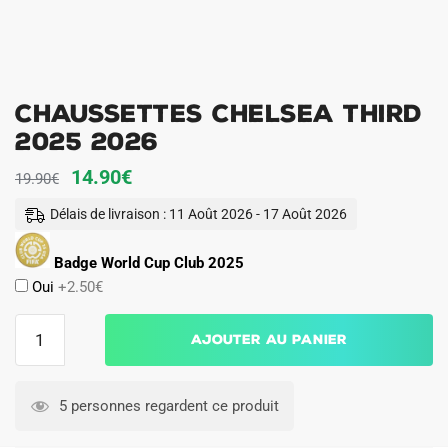
Chaussettes Chelsea Third
2025 2026
Le
Le
14.90
€
19.90
€
prix
prix
Délais de livraison : 11 Août 2026 - 17 Août 2026
initial
actuel
était :
est :
Badge World Cup Club 2025
Oui
+2.50€
19.90€.
14.90€.
quantité
Ajouter au panier
de
Chaussettes
Chelsea
5 personnes regardent ce produit
Third
2025