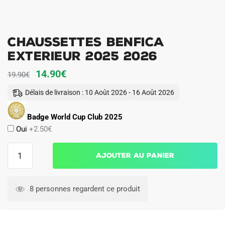
Chaussettes Benfica
Exterieur 2025 2026
Le
Le
14.90
€
19.90
€
prix
prix
Délais de livraison : 10 Août 2026 - 16 Août 2026
initial
actuel
était :
est :
Badge World Cup Club 2025
Oui
+2.50€
19.90€.
14.90€.
quantité
Ajouter au panier
de
Chaussettes
Benfica
8 personnes regardent ce produit
Exterieur
2025
2026