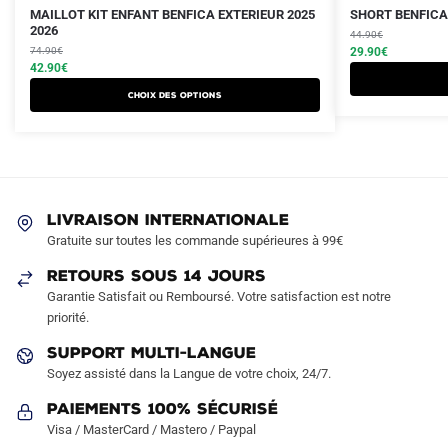
Le
Le
Le
Le
Ce
Ce
MAILLOT KIT ENFANT BENFICA EXTERIEUR 2025
SHORT BENFICA 
prix
prix
2026
prix
prix
produit
produit
44.90
€
initial
actuel
initial
actuel
74.90
€
29.90
€
a
a
était :
est :
42.90
€
était :
est :
plusieurs
plusieurs
74.90€.
42.90€.
44.90€.
29.90€.
Choix des options
variations.
variations.
Les
Les
options
options
peuvent
peuvent
être
être
LIVRAISON INTERNATIONALE
choisies
choisies
Gratuite sur toutes les commande supérieures à 99€
sur
sur
RETOURS SOUS 14 JOURS
la
la
Garantie Satisfait ou Remboursé. Votre satisfaction est notre
page
page
priorité.
du
du
produit
produit
SUPPORT MULTI-LANGUE
Soyez assisté dans la Langue de votre choix, 24/7.
Paiements 100% Sécurisé
Visa / MasterCard / Mastero / Paypal