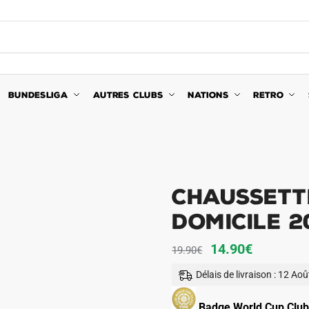
BUNDESLIGA
AUTRES CLUBS
NATIONS
RETRO
Chaussett
Domicile 2
Le
Le
14.90
€
19.90
€
prix
prix
Délais de livraison : 12 Ao
initial
actuel
était :
est :
Badge World Cup Club