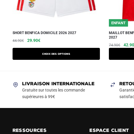
ENFANT
SHORT BENFICA DOMICILE 2026 2027
MAILLOT BENF
2027
Le
Le
Ce
29.90
€
44.90
€
Le
42.9
74.90
€
prix
prix
produit
prix
initial
actuel
a
Choix des options
initial
était :
est :
plusieurs
était :
44.90€.
29.90€.
variations.
74.90
Les
LIVRAISON INTERNATIONALE
RETO
options
Gratuite sur toutes les commande
Garanti
peuvent
supérieures à 99€
satisfac
être
choisies
sur
la
page
RESSOURCES
ESPACE CLIENT