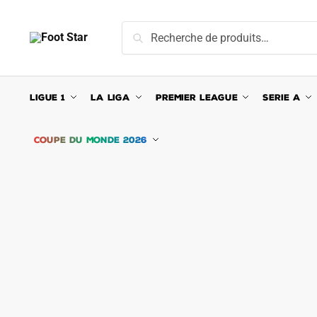
Skip
Skip
to
to
Recherche
Recherche
navigation
content
pour :
LIGUE 1
LA LIGA
PREMIER LEAGUE
SERIE A
COUPE DU MONDE 2026