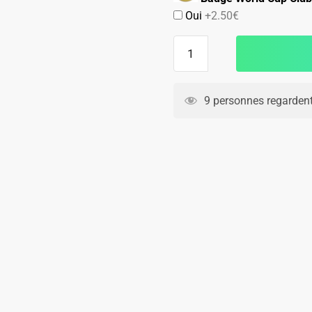
Oui
+2.50€
19.90€.
14.90€.
quantité
de
Chaussettes
Benfica
9 personnes regardent
Domicile
2026
2027