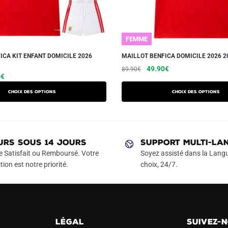
FEMME
ICA KIT ENFANT DOMICILE 2026
MAILLOT BENFICA DOMICILE 2026 
Le
Le
Ce
49.90
€
89.90
€
Le
Ce
0
€
prix
prix
produit
prix
produit
initial
actuel
a
Choix des options
Choix des options
actuel
a
était :
est :
plusieurs
est :
89.90€.
49.90€.
plusieurs
variations.
€.
42.90€.
variations.
Les
Les
URS SOUS 14 JOURS
SUPPORT MULTI-LA
options
options
e Satisfait ou Remboursé. Votre
Soyez assisté dans la Langu
peuvent
peuvent
tion est notre priorité.
choix, 24/7.
être
être
choisies
choisies
sur
sur
la
la
page
LÉGAL
SUIVEZ-