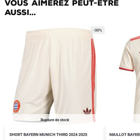
Vous aimerez peut-être
aussi...
-30%
Rupture de stock
Le
Le
Le
Le
Ce
Ce
SHORT BAYERN MUNICH THIRD 2024 2025
MAILLOT BAYER
prix
prix
prix
prix