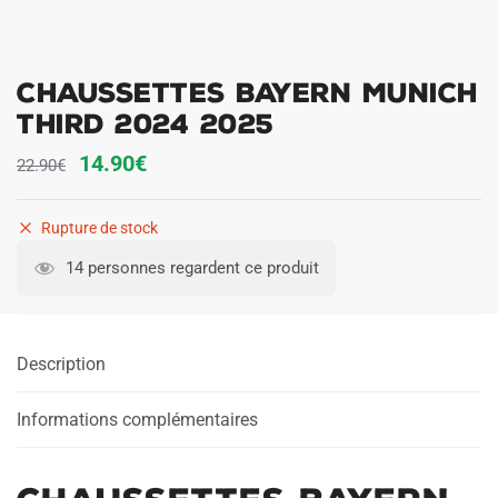
Chaussettes Bayern Munich
Third 2024 2025
Le
Le
14.90
€
22.90
€
prix
prix
initial
actuel
Rupture de stock
était :
est :
14 personnes regardent ce produit
22.90€.
14.90€.
Description
Informations complémentaires