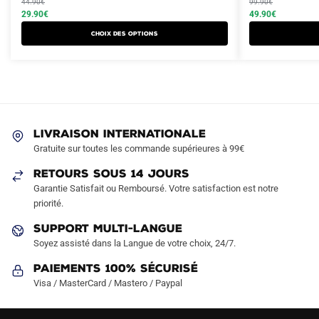
produit
44.90
€
produit
99.90
€
initial
actuel
initial
actuel
29.90
€
49.90
€
a
a
était :
est :
était :
est :
Choix des options
plusieurs
plusieurs
44.90€.
29.90€.
99.90€.
49.90€.
variations.
variations.
Les
Les
options
options
peuvent
peuvent
être
être
LIVRAISON INTERNATIONALE
choisies
choisies
Gratuite sur toutes les commande supérieures à 99€
sur
sur
RETOURS SOUS 14 JOURS
la
la
Garantie Satisfait ou Remboursé. Votre satisfaction est notre
page
page
priorité.
du
du
produit
produit
SUPPORT MULTI-LANGUE
Soyez assisté dans la Langue de votre choix, 24/7.
Paiements 100% Sécurisé
Visa / MasterCard / Mastero / Paypal