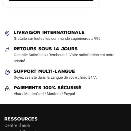
variations.
Les
options
peuvent
LIVRAISON INTERNATIONALE
être
Gratuite sur toutes les commande supérieures à 99€
choisies
sur
RETOURS SOUS 14 JOURS
la
Garantie Satisfait ou Remboursé. Votre satisfaction est notre
page
priorité.
du
SUPPORT MULTI-LANGUE
produit
Soyez assisté dans la Langue de votre choix, 24/7.
Paiements 100% Sécurisé
Visa / MasterCard / Mastero / Paypal
RESSOURCES
Centre d’aide