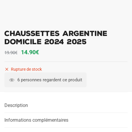
Chaussettes Argentine
Domicile 2024 2025
Le
Le
14.90
€
19.90
€
prix
prix
initial
actuel
Rupture de stock
était :
est :
6 personnes regardent ce produit
19.90€.
14.90€.
Description
Informations complémentaires