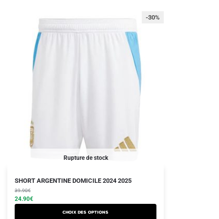
-30%
Rupture de stock
Le
Le
Ce
SHORT ARGENTINE DOMICILE 2024 2025
prix
prix
produit
39.90
€
initial
actuel
24.90
€
a
était :
est :
Choix des options
plusieurs
39.90€.
24.90€.