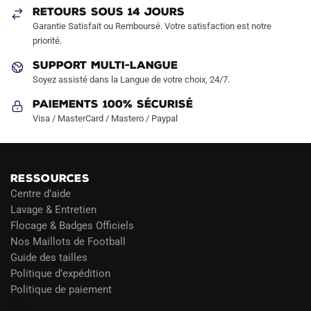
RETOURS SOUS 14 JOURS
Garantie Satisfait ou Remboursé. Votre satisfaction est notre
priorité.
SUPPORT MULTI-LANGUE
Soyez assisté dans la Langue de votre choix, 24/7.
Paiements 100% Sécurisé
Visa / MasterCard / Mastero / Paypal
RESSOURCES
Centre d’aide
Lavage & Entretien
Flocage & Badges Officiels
Nos Maillots de Football
Guide des tailles
Politique d’expédition
Politique de paiement
Blog