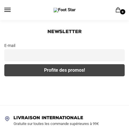
Skip
Skip
to
to
0
navigation
content
Newsletter
E-mail
LIVRAISON INTERNATIONALE
Gratuite sur toutes les commande supérieures à 99€